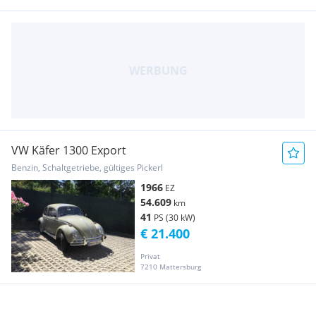
VW Käfer 1300 Export
Benzin, Schaltgetriebe, gültiges Pickerl
1966
EZ
54.609
km
41
PS (30 kW)
€ 21.400
Privat
7210 Mattersburg