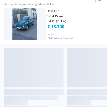
Benzin, Schaltgetriebe, gültiges Pickerl
1983
EZ
98.435
km
34
PS (25 kW)
€ 18.300
Privat
2700 Wiener Neustadt