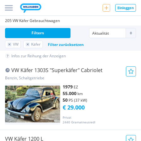
Einloggen
205 VW Käfer Gebrauchtwagen
Filtern
VW
Käfer
Filter zurücksetzen
Infos zur Reihung der Anzeigen
VW Käfer 1303S "Superkäfer" Cabriolet
Benzin, Schaltgetriebe
1979
EZ
55.000
km
50
PS (37 kW)
€ 29.000
Privat
2440 Gramatneusiedl
VW Käfer 1200 L