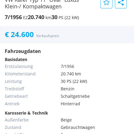
Klein-/ Kompaktwagen
7/1956
20.740
30
EZ
km
PS (22 kW)
€ 24.600
Verkaufspreis
Fahrzeugdaten
Basisdaten
Erstzulassung
7/1956
Kilometerstand
20.740 km
Leistung
30 PS (22 kW)
Treibstoff
Benzin
Getriebeart
Schaltgetriebe
Antrieb
Hinterrad
Karosserie & Technik
Außenfarbe
Beige
Zustand
Gebrauchtwagen