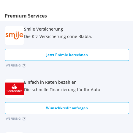
Dies ist ein Privatverkauf daher schließe ich jegliche
Gewährleistung aus.
Premium Services
Smile Versicherung
Die Kfz-Versicherung ohne Blabla.
Jetzt Prämie berechnen
WERBUNG
Einfach in Raten bezahlen
Die schnelle Finanzierung für Ihr Auto
Wunschkredit anfragen
WERBUNG