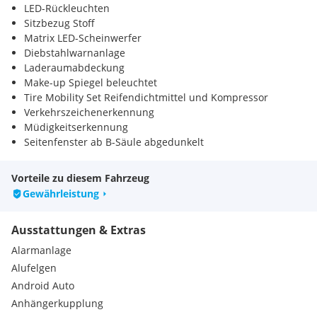
LED-Rückleuchten
Sitzbezug Stoff
Matrix LED-Scheinwerfer
Diebstahlwarnanlage
Laderaumabdeckung
Make-up Spiegel beleuchtet
Tire Mobility Set Reifendichtmittel und Kompressor
Verkehrszeichenerkennung
Müdigkeitserkennung
Seitenfenster ab B-Säule abgedunkelt
Radio
DAB-Radio
Vorteile zu diesem Fahrzeug
Schiebetür rechts
Gewährleistung
Schiebetür links
Heckklappe
Ausstattungen & Extras
Alarmanlage
Alufelgen
Android Auto
Anhängerkupplung