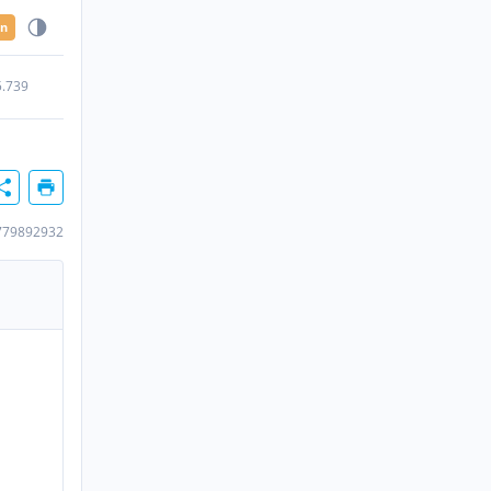
en
5.739
779892932
n