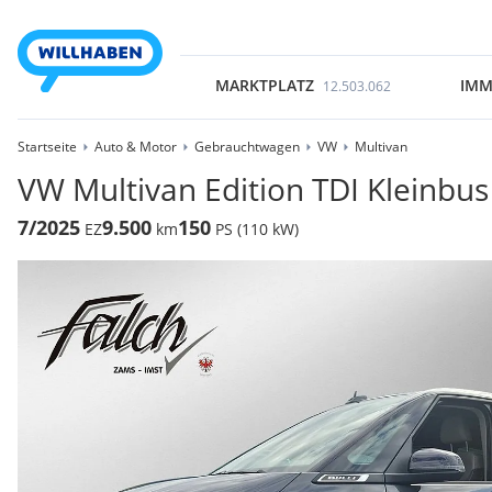
MARKTPLATZ
IMM
12.503.062
Startseite
Auto & Motor
Gebrauchtwagen
VW
Multivan
VW Multivan Edition TDI Kleinbus
7/2025
9.500
150
EZ
km
PS (110 kW)