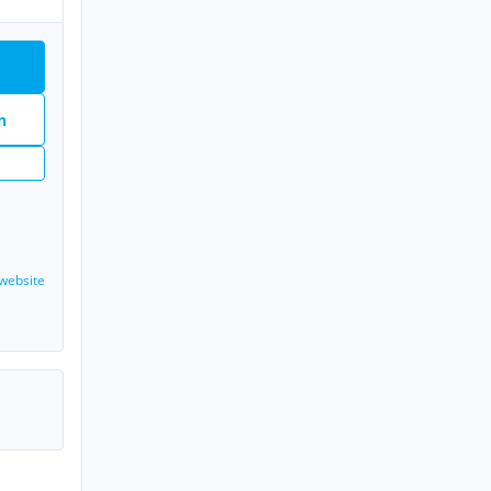
n
website