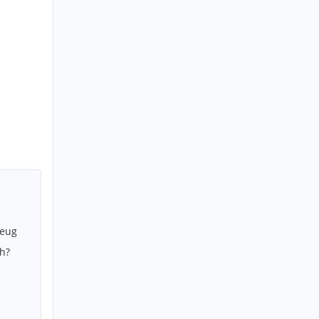
zeug
h?