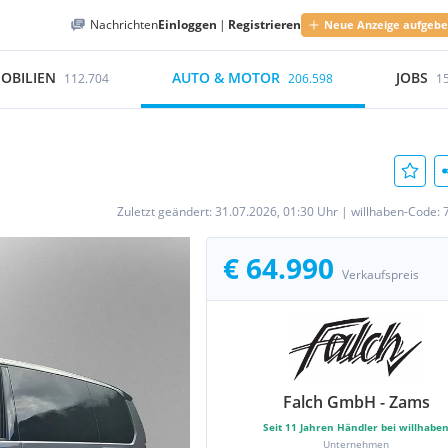
Nachrichten
Einloggen
|
Registrieren
Neue Anzeige aufgeb
OBILIEN
AUTO & MOTOR
JOBS
112.704
206.598
1
Zuletzt geändert:
31.07.2026, 01:30 Uhr
|
willhaben-Code:
€ 64.990
Verkaufspreis
Falch GmbH - Zams
Seit
11
Jahren Händler bei willhabe
Unternehmen