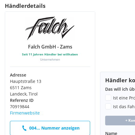
Händlerdetails
Falch GmbH - Zams
Seit
11
Jahren Händler bei willhaben
Unternehmen
Adresse
Händler ko
Hauptstraße 13
6511 Zams
Das will ich ü
Landeck, Tirol
Ist eine P
Referenz ID
70919844
Ist das Fa
Firmenwebsite
+ Ko
004... Nummer anzeigen
Name