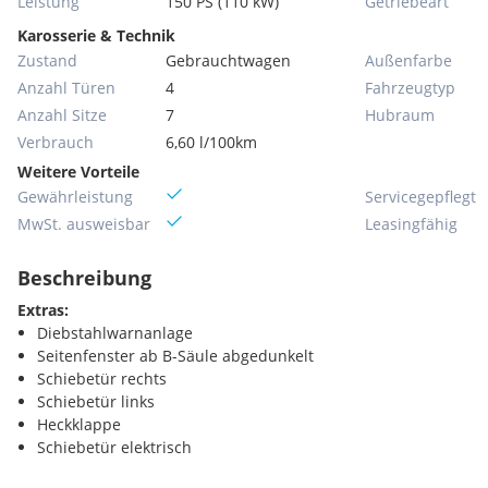
Leistung
150 PS (110 kW)
Getriebeart
Karosserie & Technik
Zustand
Gebrauchtwagen
Außenfarbe
Anzahl Türen
4
Fahrzeugtyp
Anzahl Sitze
7
Hubraum
Verbrauch
6,60 l/100km
Weitere Vorteile
Gewährleistung
Servicegepflegt
MwSt. ausweisbar
Leasingfähig
Beschreibung
Extras:
Diebstahlwarnanlage
Seitenfenster ab B-Säule abgedunkelt
Schiebetür rechts
Schiebetür links
Heckklappe
Schiebetür elektrisch