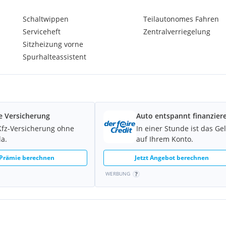
Schaltwippen
Teilautonomes Fahren
Serviceheft
Zentralverriegelung
Sitzheizung vorne
Spurhalteassistent
e Versicherung
Auto entspannt finanzier
Kfz-Versicherung ohne
In einer Stunde ist das Ge
la.
auf Ihrem Konto.
 Prämie berechnen
Jetzt Angebot berechnen
WERBUNG