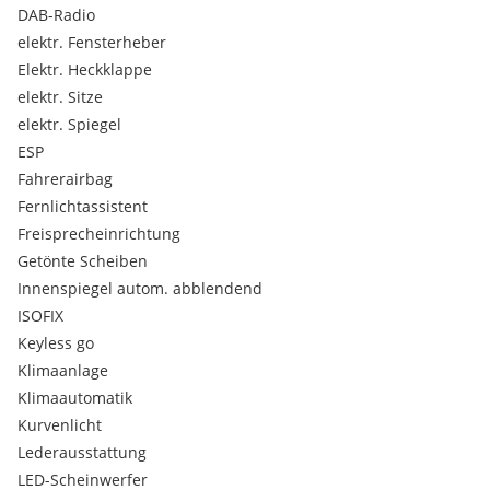
• Kilometerstand: 190.000 km
DAB-Radio
• Karosserie: Kombi / Variant
elektr. Fensterheber
Elektr. Heckklappe
Ausstattung (Highline – sehr umfangreich)
• Digitales Cockpit (Virtual Cockpit)
elektr. Sitze
• Matrix LED Scheinwerfer mit blendfreiem Fernlicht
elektr. Spiegel
(Ausblendfunktion)
ESP
• Adaptiver Tempomat (ACC – Abstandsregelung)
Fahrerairbag
• Spurhalteassistent (Lane Assist)
Fernlichtassistent
• Elektrische Heckklappe
• Anhängerkupplung (abnehmbar)
Freisprecheinrichtung
• Sitzheizung vorne & hinten (4-fach!)
Getönte Scheiben
• Elektrische Fensterheber vorne & hinten
Innenspiegel autom. abblendend
• Elektrische Parkbremse mit Auto Hold (Berganfahrhilfe)
ISOFIX
• Start-Stop-System
Keyless go
• Kurvenlicht
• Integrierte Sonnenrollos hinten
Klimaanlage
• Klimaautomatik
Klimaautomatik
• Multifunktionslenkrad
Kurvenlicht
• Alcantara/Leder Innenausstattung
Lederausstattung
• Highline Holzdekor
LED-Scheinwerfer
• Zentralverriegelung mit Funk