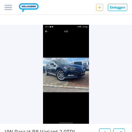
Einloggen
VW Passat B8 Variant 2.0TDI