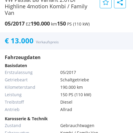
Highline 4motion Kombi / Family
Van
05/2017
190.000
150
EZ
km
PS (110 kW)
€ 13.000
Verkaufspreis
Fahrzeugdaten
Basisdaten
Erstzulassung
05/2017
Getriebeart
Schaltgetriebe
Kilometerstand
190.000 km
Leistung
150 PS (110 kW)
Treibstoff
Diesel
Antrieb
Allrad
Karosserie & Technik
Zustand
Gebrauchtwagen
Fahrzeugtyp
Kombi / Family Van