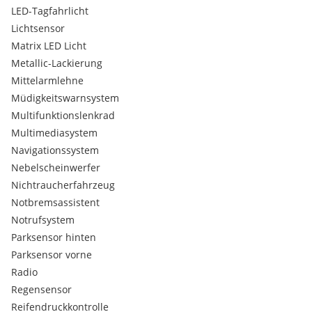
LED-Tagfahrlicht
• ISO-FIX
Lichtsensor
Bereifung
Matrix LED Licht
• Sommerreifen – sehr guter Zustand (ca. 1 Saison)
Metallic-Lackierung
• Winterreifen – sehr guter Zustand (ca. 1 Saison)
Mittelarmlehne
Müdigkeitswarnsystem
Sonstiges
• Nichtraucherfahrzeug
Multifunktionslenkrad
• Euro 6 / AdBlue – Umweltzonen-tauglich
Multimediasystem
• Sehr sparsamer Verbrauch
Navigationssystem
• Ruhiger Lauf, ideal für Langstrecken
Nebelscheinwerfer
• Gepflegtes Familien- und Reisefahrzeug
Nichtraucherfahrzeug
Notbremsassistent
Notrufsystem
Parksensor hinten
Parksensor vorne
Radio
Regensensor
Reifendruckkontrolle