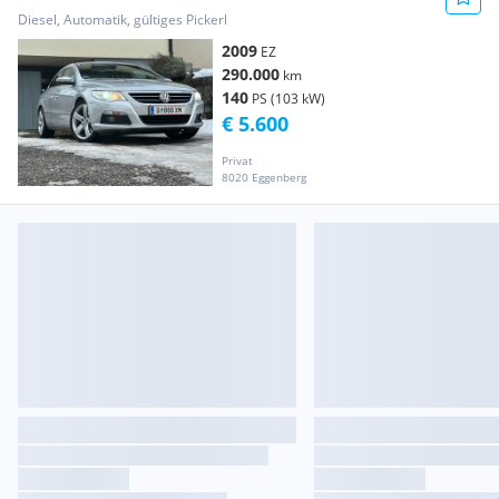
Diesel, Automatik, gültiges Pickerl
2009
EZ
290.000
km
140
PS (103 kW)
€ 5.600
Privat
8020 Eggenberg