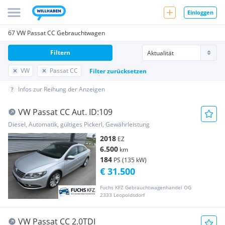
Einloggen
67 VW Passat CC Gebrauchtwagen
Filtern
VW
Passat CC
Filter zurücksetzen
Infos zur Reihung der Anzeigen
VW Passat CC Aut. ID:109
Diesel, Automatik, gültiges Pickerl, Gewährleistung
2018
EZ
6.500
km
184
PS (135 kW)
€ 31.500
Fuchs KFZ Gebrauchtwagenhandel OG
2333 Leopoldsdorf
VW Passat CC 2.0TDI