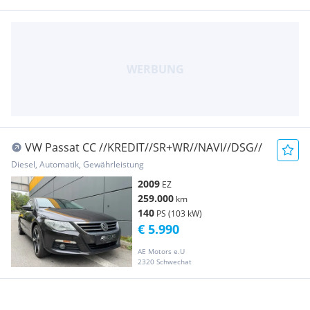
VW Passat CC //KREDIT//SR+WR//NAVI//DSG//
Diesel, Automatik, Gewährleistung
2009
EZ
259.000
km
140
PS (103 kW)
€ 5.990
AE Motors e.U
2320 Schwechat