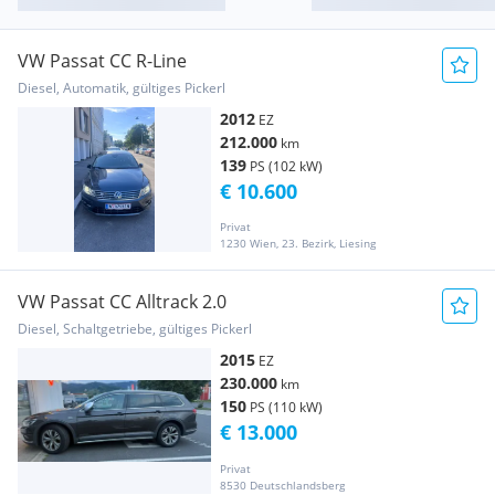
VW Passat CC R-Line
Diesel, Automatik, gültiges Pickerl
2012
EZ
212.000
km
139
PS (102 kW)
€ 10.600
Privat
1230 Wien, 23. Bezirk, Liesing
VW Passat CC Alltrack 2.0
Diesel, Schaltgetriebe, gültiges Pickerl
2015
EZ
230.000
km
150
PS (110 kW)
€ 13.000
Privat
8530 Deutschlandsberg