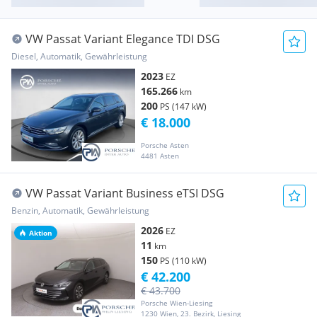
VW Passat Variant Elegance TDI DSG
Diesel, Automatik, Gewährleistung
2023
EZ
165.266
km
200
PS (147 kW)
€ 18.000
Porsche Asten
4481 Asten
VW Passat Variant Business eTSI DSG
Benzin, Automatik, Gewährleistung
2026
EZ
Aktion
11
km
150
PS (110 kW)
€ 42.200
€ 43.700
Porsche Wien-Liesing
1230 Wien, 23. Bezirk, Liesing