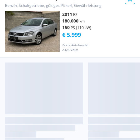
Benzin, Schaltgetriebe, gültiges Pickerl, Gewährleistung
2011
EZ
180.000
km
150
PS (110 kW)
€ 5.999
Zcars Autohandel
2325 Velm