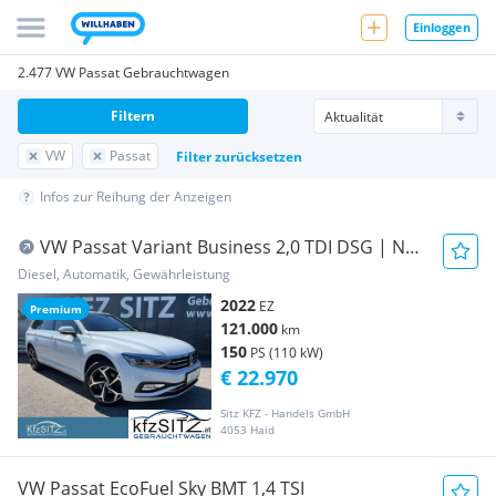
Einloggen
2.477 VW Passat Gebrauchtwagen
Filtern
VW
Passat
Filter zurücksetzen
Infos zur Reihung der Anzeigen
VW Passat Variant Business 2,0 TDI DSG | NP:
€57.700
Diesel, Automatik, Gewährleistung
2022
EZ
Premium
121.000
km
150
PS (110 kW)
€ 22.970
Sitz KFZ - Handels GmbH
4053 Haid
VW Passat EcoFuel Sky BMT 1,4 TSI