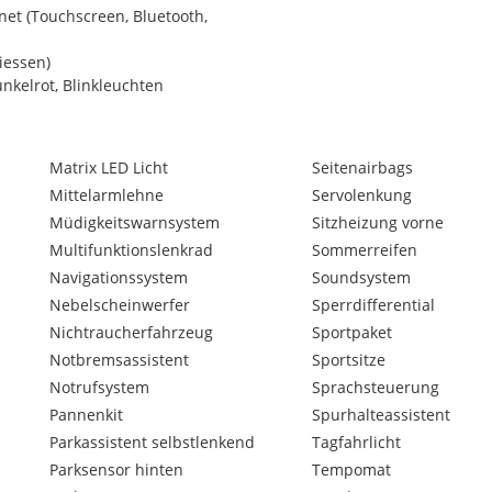
et (Touchscreen, Bluetooth,
iessen)
nkelrot, Blinkleuchten
Matrix LED Licht
Seitenairbags
Mittelarmlehne
Servolenkung
Müdigkeitswarnsystem
Sitzheizung vorne
Multifunktionslenkrad
Sommerreifen
Navigationssystem
Soundsystem
Nebelscheinwerfer
Sperrdifferential
Nichtraucherfahrzeug
Sportpaket
Notbremsassistent
Sportsitze
Notrufsystem
Sprachsteuerung
Pannenkit
Spurhalteassistent
Parkassistent selbstlenkend
Tagfahrlicht
Parksensor hinten
Tempomat