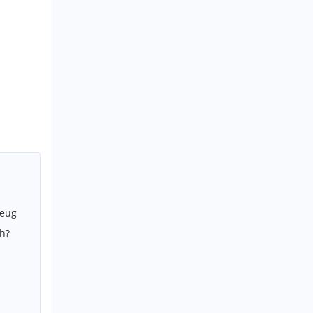
zeug
h?