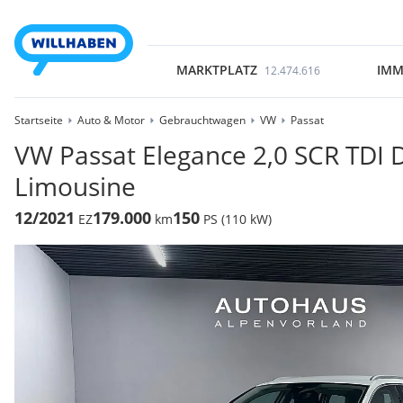
MARKTPLATZ
IMM
12.474.616
Startseite
Auto & Motor
Gebrauchtwagen
VW
Passat
VW Passat Elegance 2,0 SCR TDI
Limousine
12/2021
179.000
150
EZ
km
PS (110 kW)