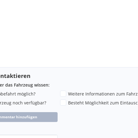
einbaren.
ntaktieren
 oder Email.
ber das Fahrzeug wissen:
robefahrt möglich?
Weitere Informationen zum Fahr
hrzeug noch verfügbar?
Besteht Möglichkeit zum Eintausc
mmentar hinzufügen