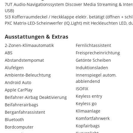
7UT Audio-Navigationssystem Discover Media Streaming & Intern
USB)
5I3 Kofferraumdeckel / Heckklappe elektr. betätigt (öffnen + schl
PXC Matrix-LED-Scheinwerfer (IQ.Light) mit Heckleuchten LED, du
dynamisch
QV3 Radioempfang digital (DAB+)
Ausstattungen & Extras
KA2 Rückfahrkamera (Rear View)
2-Zonen-Klimaautomatik
Fernlichtassistent
4I3 Schließ-/Startsystem Keyless Access
ABS
Freisprecheinrichtung
Abstandstempomat
Getönte Scheiben
Weitere Ausstattung
3C7 3-Punkt-Sicherheitsgurt hinten mitte
Alufelgen
Induktionsladen
4UN Airbag Fahrer-/Beifahrerseite, Beifahrerairbag abschaltbar
Ambiente-Beleuchtung
Innenspiegel autom.
PA5 Ambiente-Beleuchtung
abblendend
Android Auto
1X0 Antriebsart: Frontantrieb
ISOFIX
Apple CarPlay
A8F Ausstattung Highline / Style / Elegance
Keyless entry
Beifahrer-Airbag Deaktivierung
5SL Außenspiegel asphärisch, links
Keyless go
9ZX Bluetooth-Schnittstelle für Mobiltelefon
Beifahrerairbags
1S1 Bordwerkzeug und Wagenheber
Klimaanlage
Berganfahrassistent
4ZN Chromleisten an Seitenfenstern
Komfortfahrwerk
Bluetooth
3S1 Dachreling silber
Kopfairbags
Bordcomputer
8Y1 Doppeltonhorn