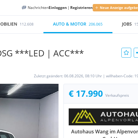
Nachrichten
Einloggen
|
Registrieren
Neue Anzeige aufgeb
OBILIEN
AUTO & MOTOR
JOBS
112.608
206.065
1
 DSG ***LED | ACC***
Zuletzt geändert:
06.08.2026, 08:10 Uhr
|
willhaben-Code:
1
€ 17.990
Verkaufspreis
Autohaus Wang im Alpenvor