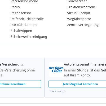
Parksensor vorne
Touchscreen
Radio
Traktionskontrolle
Regensensor
Virtual Cockpit
ker elektro-mechanisch
Reifendruckkontrolle
Wegfahrsperre
top&Go-Funktion)
Rückfahrkamera
Zentralverriegelung
Schaltwippen
Scheinwerferreinigung
ist) mit City-
e Versicherung
Auto entspannt finanzier
Kfz-Versicherung ohne
In einer Stunde ist das Ge
la.
auf Ihrem Konto.
 Prämie berechnen
Jetzt Angebot berechnen
WERBUNG
ndersitze)