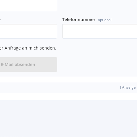
e
Telefonnummer
optional
er Anfrage an mich senden.
E-Mail absenden
dbeobachtungssystem ''Front
!
Anzeige
l und Türverkleidungen
ung und Gurtstraffer
ck)