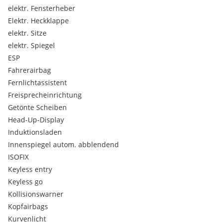
elektr. Fensterheber
Tire Mobility Set - 12 V Kompressor und Reifendichtmittel
Start-Stopp-System
Elektr. Heckklappe
Außenspiegelgehäuse in Wagenfarbe
elektr. Sitze
Uni-Lackierung
elektr. Spiegel
Chromleisten an den Seitenfenstern
ESP
Notruf-Service
Fahrerairbag
Vordersitze beheizbar
Fahrprofilauswahl
Fernlichtassistent
Progressivlenkung
Freisprecheinrichtung
Digitaler Radioempfang DAB+
Getönte Scheiben
Regensensor
Head-Up-Display
Müdigkeits- und Ablenkungserkennung
Induktionsladen
Dachhimmel in Schwarz
Innenspiegel autom. abblendend
Abbiegebremsfunktion und Ausweichunterstützung
Car2X
ISOFIX
Heckspoiler in Wagenfarbe
Keyless entry
Türgriffmulden beleuchtet
Keyless go
Umfeldbeleuchtung mit Logoprojektion
Kollisionswarner
7-Gang Automatisiertes Schaltgetriebe
Kopfairbags
8 Lautsprecher
Abbiege- und Schlechtwetterlicht
Kurvenlicht