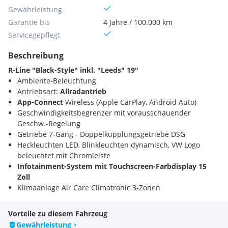
Gewährleistung
Garantie bis
4 Jahre / 100.000 km
Servicegepflegt
Beschreibung
R-Line "Black-Style" inkl. "Leeds" 19"
Ambiente-Beleuchtung
Antriebsart:
Allradantrieb
App-Connect
Wireless (Apple CarPlay, Android Auto)
Geschwindigkeitsbegrenzer mit vorausschauender
Geschw.-Regelung
Getriebe 7-Gang - Doppelkupplungsgetriebe DSG
Heckleuchten LED, Blinkleuchten dynamisch, VW Logo
beleuchtet mit Chromleiste
Infotainment-System mit Touchscreen-Farbdisplay 15
Zoll
Klimaanlage Air Care Climatronic 3-Zonen
Kofferraumdeckel / Heckklappe elektr. betätigt (Schließen,
sensorgesteuert öffnend, Fernentriegelung)
Vorteile zu diesem Fahrzeug
Lenkrad heizbar
(Sport/Leder) mit Multifunktion und
Gewährleistung