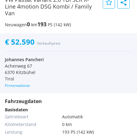
Line 4motion DSG Kombi / Family
Van
0
193
Neuwagen
km
PS (142 kW)
€ 52.590
Verkaufspreis
Johannes Pancheri
Achenweg 67
6370 Kitzbühel
Tirol
Firmenwebsite
Fahrzeugdaten
Basisdaten
Getriebeart
Automatik
Kilometerstand
0 km
Leistung
193 PS (142 kW)