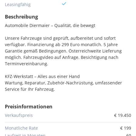
Leasingfähig
Beschreibung
Automobile Diermaier – Qualität, die bewegt
Unsere Fahrzeuge sind geprüft, aufbereitet und sofort
verfügbar. Finanzierung ab 299 Euro monatlich. 5 Jahre
Garantie gemäß Bedingungen. Österreichweite Lieferung
möglich. Fahrzeugvideo auf Anfrage. Besichtigung nach
Terminvereinbarung.
KFZ-Werkstatt – Alles aus einer Hand
Wartung, Reparatur, Zubehör-Nachrüstung, umfassender
Service für Ihr Fahrzeug.
Öffnungszeiten
Preisinformationen
Montag bis Freitag: 8 bis 18 Uhr
Samstag: nach Vereinbarung
Verkaufspreis
€ 19.450
Direkte Kontaktaufnahme über WhatsApp! Speichern Sie
Monatliche Rate
€ 199
einfach unsere Nummer und senden Sie uns Ihr
Laufzeit in Monaten
60