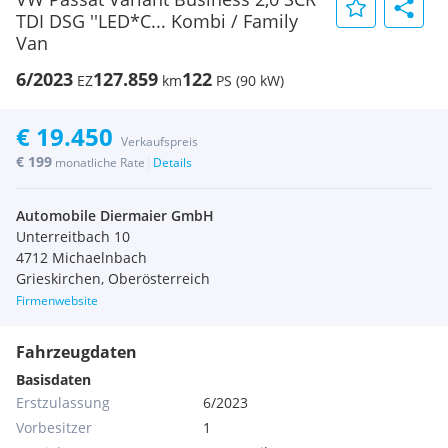
TDI DSG ''LED*C... Kombi / Family
Van
6/2023
127.859
122
EZ
km
PS (90 kW)
€ 19.450
Verkaufspreis
€ 199
|
monatliche Rate
Details
Automobile Diermaier GmbH
Unterreitbach 10
4712 Michaelnbach
Grieskirchen, Oberösterreich
Firmenwebsite
Fahrzeugdaten
Basisdaten
Erstzulassung
6/2023
Vorbesitzer
1