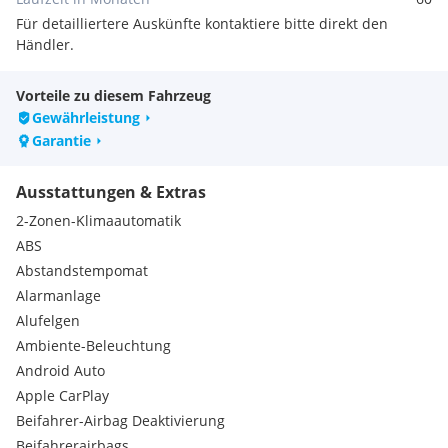
Anliegen: WhatsApp:
Für detailliertere Auskünfte kontaktiere bitte direkt den
Händler.
Infos zum Fahrzeug:
-Komplett aufbereitet
Vorteile zu diesem Fahrzeug
-Lückenlose Historie
Gewährleistung
-Servicegepflegt
-Nichtraucher-Fahrzeug
Garantie
Sonderausstattung:
Ausstattungen & Extras
Audio-Navigationssystem Discover Media Streaming &
2-Zonen-Klimaautomatik
Internet (Touchscreen, Bluetooth, USB)
Ausstattungs-Paket: Licht + Sicht Plus
ABS
Business-Paket Premium mit Navigation
Abstandstempomat
Einparkhilfe vorn und hinten
Alarmanlage
Fahrassistenz-System: Verkehrszeichenerkennung
Alufelgen
Fzg. ohne Reifen-Reparaturkit (Reserverad)
Ambiente-Beleuchtung
Lenkrad (Leder) mit Multifunktion und Schaltfunktion
Android Auto
Metallic-Lackierung
Mobile Online Dienste We Connect Plus
Apple CarPlay
Ausstattung:
Beifahrer-Airbag Deaktivierung
3-Punkt-Sicherheitsgurt hinten mitte
Beifahrerairbags