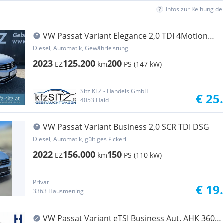
Infos zur Reihung d
VW Passat Variant Elegance 2,0 TDI 4Motion
DSG AHK...
Diesel, Automatik, Gewährleistung
2023
125.200
200
EZ
km
PS (147 kW)
Sitz KFZ - Handels GmbH
€ 25
4053 Haid
VW Passat Variant Business 2,0 SCR TDI DSG
Diesel, Automatik, gültiges Pickerl
2022
156.000
150
EZ
km
PS (110 kW)
Privat
€ 19
3363 Hausmening
VW Passat Variant eTSI Business Aut. AHK 360°