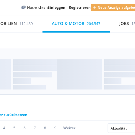
Nachrichten
Einloggen
|
Registrieren
Neue Anzeige aufgeb
OBILIEN
AUTO & MOTOR
JOBS
112.439
204.547
1
ter zurücksetzen
4
5
6
7
8
9
Weiter