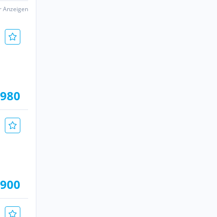
er Anzeigen
.980
.900