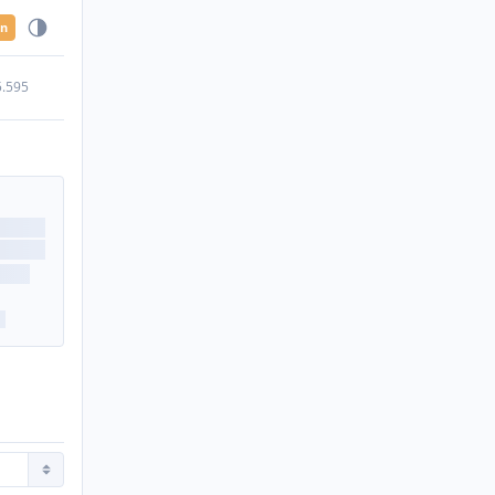
en
5.595