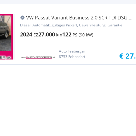
VW Passat Variant Business 2,0 SCR TDI DSG;
Matrix...
Diesel, Automatik, gültiges Pickerl, Gewährleistung, Garantie
2024
27.000
122
EZ
km
PS (90 kW)
Auto Feeberger
€ 27
8753 Fohnsdorf