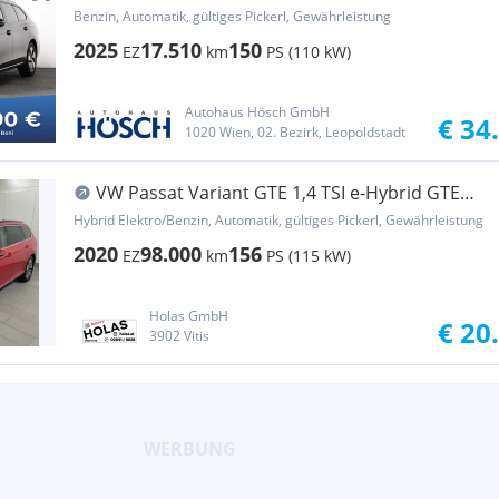
WINT...
Benzin, Automatik, gültiges Pickerl, Gewährleistung
2025
17.510
150
EZ
km
PS (110 kW)
Autohaus Hösch GmbH
€ 34
1020 Wien, 02. Bezirk, Leopoldstadt
VW Passat Variant GTE 1,4 TSI e-Hybrid GTE
DSG
Hybrid Elektro/Benzin, Automatik, gültiges Pickerl, Gewährleistung
2020
98.000
156
EZ
km
PS (115 kW)
Holas GmbH
€ 20
3902 Vitis