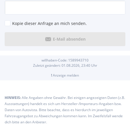
Lenksäule mit Höhen- und Längseinstellung
Licht-und-Sicht-Paket "Plus"
Müdigkeitserkennung
Multifunktionsanzeige "Premium"
Kopie dieser Anfrage an mich senden.
Multikollisionsbremse
Nichtraucherausführung
E-Mail absenden
Proaktives Insassenschutzsystem
Radio "Composition"
Reifenkontrollanzeige
Rückleuchten in LED- Technik
willhaben-Code:
1589943710
Zuletzt geändert:
01.08.2026, 23:40
Uhr
Rücksitzbank ungeteilt, Lehne asymmetrisch geteilt
umklappbar
!
Anzeige melden
Rückstrahler in allen Türen
Schalthebelknauf in Leder
Scheibenbremse vorne und hinten
Scheibenwischer vorn mit Intervallschaltung
HINWEIS:
Alle Angaben ohne Gewähr. Bei einigen angezeigten Daten (z.B.
Sicherheitsoptimierte Kopfstützen vorn, längs- und
Ausstattungen) handelt es sich um Hersteller-/Importeurs-Angaben bzw.
höheneinstellbar
Daten von Autovista. Bitte beachte, dass es hierdurch im jeweiligen
Start-Stopp-System mit Bremsenergie-Rückgewinnung
Fahrzeugangebot zu Abweichungen kommen kann. Im Zweifelsfall wende
Steckdose 12 V im Gepäckraum
dich bitte an den Anbieter.
Steckdose 12V an der Mittelkonsole hinten