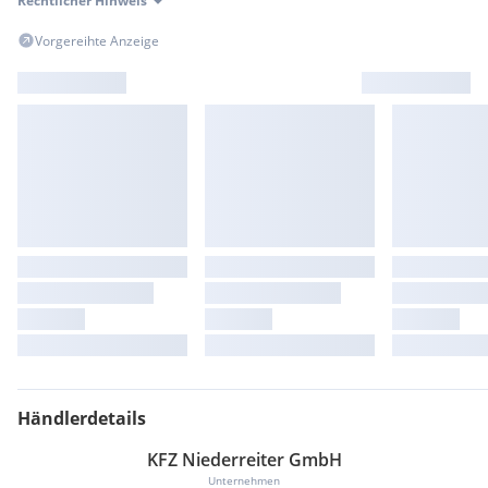
Rechtlicher Hinweis
Bitte um telefonische Kontaktaufnahme, da die Bearbeitung
Vorgereihte Anzeige
von Mails in der Regel länger dauert.
KFZ Niederreiter GmbH
Gewerbepark Süd 9
A-5141 Moosdorf
KFZ MEISTERBETRIEB - KAROSSERIE und LACKIER
MEISTERBETRIEB - §57a PICKERL PRÜFSTELLE
An- und Verkauf / Vermittlungsverkauf
Irrtümer, Zwischenverkauf, Satz- und Druckfehler sind
ausdrücklich vorbehalten.
Die angezeigten Daten (zB Serienausstattung) sind Angaben
von Herstellern und Importeure bzw. Angaben von Eurotax.
Bitte beachten Sie, dass es hierdurch zur Abweichungen zum
Händlerdetails
jeweiligen Fahrzeugangebot kommen kann. Alles Angaben
ohne Gewähr!
KFZ Niederreiter GmbH
Sonderausstattungen:
Unternehmen