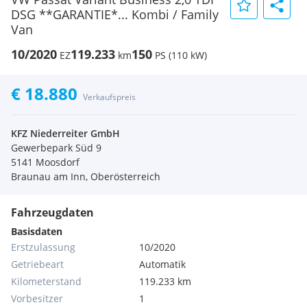
DSG **GARANTIE*... Kombi / Family
Van
10/2020
119.233
150
EZ
km
PS (110 kW)
€ 18.880
Verkaufspreis
KFZ Niederreiter GmbH
Gewerbepark Süd 9
5141 Moosdorf
Braunau am Inn, Oberösterreich
Fahrzeugdaten
Basisdaten
Erstzulassung
10/2020
Getriebeart
Automatik
Kilometerstand
119.233 km
Vorbesitzer
1