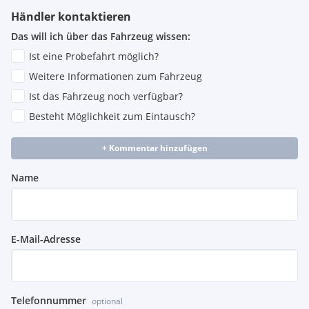
Höheneinstellung und Gurtstraffer
Händler kontaktieren
Dreipunkt-Automatiksicherheitsgurte für Rücksitzplätze (3
Stück)
Das will ich über das Fahrzeug wissen:
Elektronische Parkbremse inkl. Auto-Hold-Funktion
Ist eine Probefahrt möglich?
Fernentriegelung für Heckklappe
Frontscheibe in Wärmeschutzglas
Weitere Informationen zum Fahrzeug
Fußgängererkennung
Ist das Fahrzeug noch verfügbar?
Gepäckraumauskleidung in Textil
Besteht Möglichkeit zum Eintausch?
Gepäckraumboden aufstellbar
Gepäckraumklappe ohne Motorbezeichnung
Handschuhfach abschließbar, beleuchtet und mit
+ Kommentar hinzufügen
Kühlmöglichkeit
Innenleuchte vorn und hinten mit Abschaltverzögerung,
Name
und Dimmfunktion
Instrumentenbeleuchtung weiß, regelbar, weiße
Suchbeleuchtung für Schalter
Karosserie verzinkt
E-Mail-Adresse
Kombi-Instrument mit elektronischem Tachometer,
Kilometer- und Tageskilometerzähler, Drehzahlmesser
Komfortblinker
Kontroll-Leuchten und Service-Intervallanzeige
Telefonnummer
optional
Kopfstützen (3 Stück) hinten