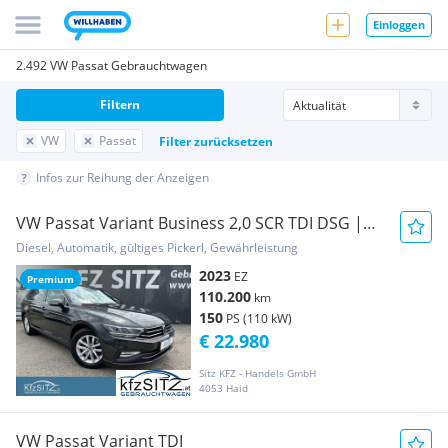
Einloggen
2.492 VW Passat Gebrauchtwagen
Filtern
VW
Passat
Filter zurücksetzen
Infos zur Reihung der Anzeigen
VW Passat Variant Business 2,0 SCR TDI DSG |
NP: €...
Diesel, Automatik, gültiges Pickerl, Gewährleistung
2023
EZ
Premium
110.200
km
150
PS (110 kW)
€ 22.980
Sitz KFZ - Handels GmbH
4053 Haid
VW Passat Variant TDI