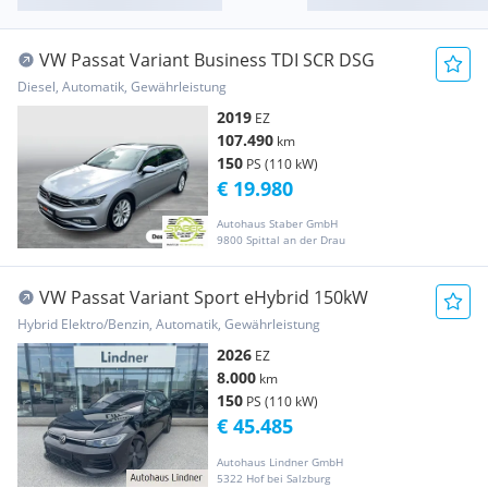
VW Passat Variant Business TDI SCR DSG
Diesel, Automatik, Gewährleistung
2019
EZ
107.490
km
150
PS (110 kW)
€ 19.980
Autohaus Staber GmbH
9800 Spittal an der Drau
VW Passat Variant Sport eHybrid 150kW
Hybrid Elektro/Benzin, Automatik, Gewährleistung
2026
EZ
8.000
km
150
PS (110 kW)
€ 45.485
Autohaus Lindner GmbH
5322 Hof bei Salzburg