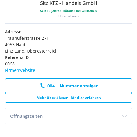
Sitz KFZ - Handels GmbH
Dimmfunktion, je 2 LED-Leseleuchten vorn und hinten
Proaktives Insassenschutzsystem in Verbindung mit ''Front
Seit
13
Jahren Händler bei willhaben
Unternehmen
Assist''
Radio "Composition", 6,5-Zoll Display
Seitliche Leisten unten in Wagenfarbe
Adresse
Stoßfänger mit Zierleisten in Wagenfarbe
Traunuferstrasse 271
4053 Haid
Linz Land, Oberösterreich
Referenz ID
0068
Firmenwebsite
004... Nummer anzeigen
Mehr über diesen Händler erfahren
Öffnungszeiten