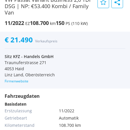
DSG | NP: €53.400 Kombi / Family
Van
11/2022
108.700
150
EZ
km
PS (110 kW)
€ 21.490
Verkaufspreis
Sitz KFZ - Handels GmbH
Traunuferstrasse 271
4053 Haid
Linz Land, Oberösterreich
Firmenwebsite
Fahrzeugdaten
Basisdaten
Erstzulassung
11/2022
Getriebeart
Automatik
Kilometerstand
108.700 km