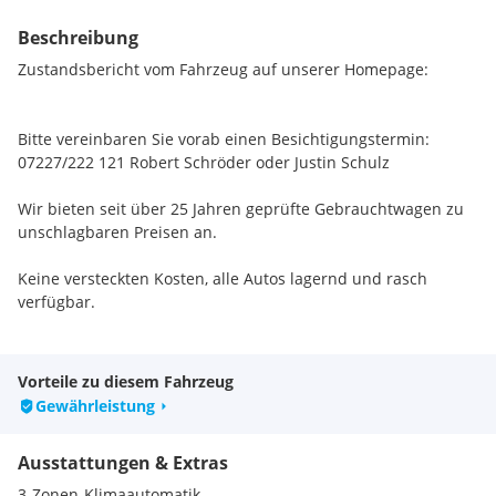
Beschreibung
Zustandsbericht vom Fahrzeug auf unserer Homepage:
Bitte vereinbaren Sie vorab einen Besichtigungstermin:
07227/222 121 Robert Schröder oder Justin Schulz
Wir bieten seit über 25 Jahren geprüfte Gebrauchtwagen zu
unschlagbaren Preisen an.
Keine versteckten Kosten, alle Autos lagernd und rasch
verfügbar.
Weitere Fahrzeuge finden Sie auf unserer Homepage kfz-sitz.
Vorteile zu diesem Fahrzeug
Irrtümer, Tippfehler und Zwischenverkäufe vorbehalten.
Gewährleistung
Highlights:
Ausstattungen & Extras
Rückfahrkamera "Rear View"
Klimaanlage "Air Care Climatronic" mit Aktiv-Kombifilter,
3-Zonen-Klimaautomatik