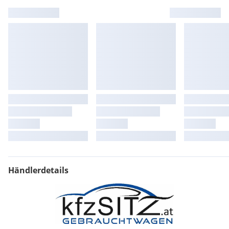
geräuschdämmend
Digitaler Radioempfang DAB+
Gepäckraumabdeckung ausziehbar und herausnehmbar
Diversity-Antenne für FM-Empfang
Schlüsselloses Startsystem "Keyless Start" ohne Safe-
Sicherung
Dreipunkt-Automatiksicherheitsgurt für den mittleren
Rücksitzplatz
8 Lautsprecher
Dreipunkt-Automatiksicherheitsgurte mit Gurtstraffer für
die äußeren Rücksitzplätze
Ausströmer vorn und Lichtdrehschalter beleuchtet, mit
Chromeinfassung
LED-Leuchten (2 Stück) im Fußraum vorn
Dekoreinlagen "Cross Hatch" für Instrumententafel und
Händlerdetails
Türverkleidungen
Seitliche Zierleisten unten in Wagenfarbe
Automatische Distanzregelung ACC ('stop & go'' bei DSG)
bis 210 km/h inkl. Geschwindigkeitsbegrenzer
Fahrassistent "Travel Assist"
Innenleuchten mit Abschaltverzögerung und