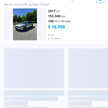
Ausstattung
Diesel, Automatik, gültiges Pickerl
2017
EZ
155.000
km
190
PS (140 kW)
€ 18.900
Privat
6116 Weer