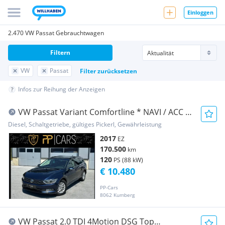
Einloggen
2.470 VW Passat Gebrauchtwagen
Filtern
VW
Passat
Filter zurücksetzen
Infos zur Reihung der Anzeigen
VW Passat Variant Comfortline * NAVI / ACC /
Massa...
Diesel, Schaltgetriebe, gültiges Pickerl, Gewährleistung
2017
EZ
170.500
km
120
PS (88 kW)
€ 10.480
PP-Cars
8062 Kumberg
VW Passat 2.0 TDI 4Motion DSG Top