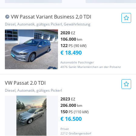
VW Passat Variant Business 2,0 TDI
Diesel, Automatik, gültiges Pickerl, Gewährleistung
2020
EZ
106.000
km
122
PS (90 kW)
€ 18.490
Automobile Paschinger
4076 Sankt Marienkirchen an der Polsenz
VW Passat 2.0 TDI
Diesel, Automatik, gültiges Pickerl
2023
EZ
206.000
km
150
PS (110 kW)
€ 16.500
Privat
2212 Großengersdorf