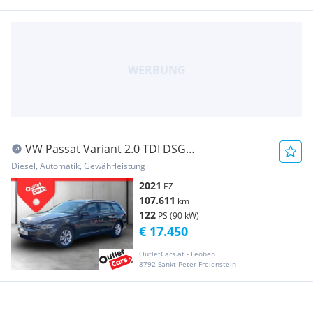
VW Passat Variant 2.0 TDI DSG
ASSIST+CARPLAY+AHK+LM
Diesel, Automatik, Gewährleistung
2021
EZ
107.611
km
122
PS (90 kW)
€ 17.450
OutletCars.at - Leoben
8792 Sankt Peter-Freienstein