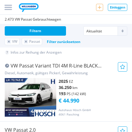
Einloggen
2.473 VW Passat Gebrauchtwagen
Filtern
VW
Passat
Filter zurücksetzen
Infos zur Reihung der Anzeigen
VW Passat Variant TDI 4M R-Line BLACK
STHZG AHK MA...
Diesel, Automatik, gültiges Pickerl, Gewährleistung
2025
EZ
36.250
km
193
PS (142 kW)
€ 44.990
Autohaus Hösch GmbH
4061 Pasching
VW Passat 2.0