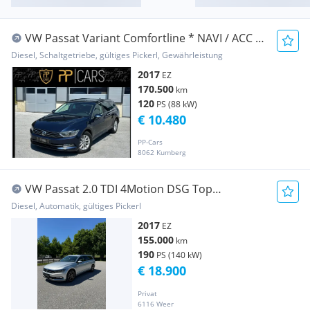
VW Passat Variant Comfortline * NAVI / ACC /
Massa...
Diesel, Schaltgetriebe, gültiges Pickerl, Gewährleistung
2017
EZ
170.500
km
120
PS (88 kW)
€ 10.480
PP-Cars
8062 Kumberg
VW Passat 2.0 TDI 4Motion DSG Top
Ausstattung
Diesel, Automatik, gültiges Pickerl
2017
EZ
155.000
km
190
PS (140 kW)
€ 18.900
Privat
6116 Weer