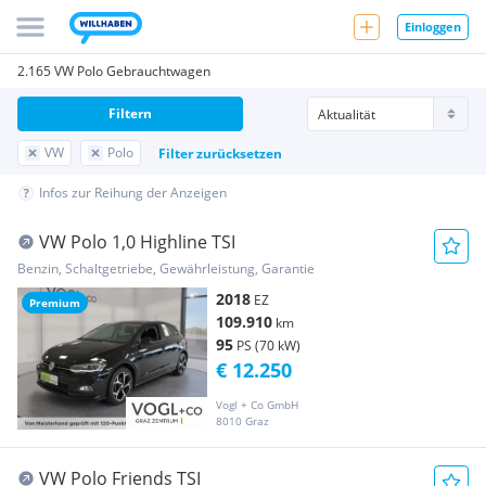
Einloggen
2.165 VW Polo Gebrauchtwagen
Filtern
VW
Polo
Filter zurücksetzen
Infos zur Reihung der Anzeigen
VW Polo 1,0 Highline TSI
Benzin, Schaltgetriebe, Gewährleistung, Garantie
2018
EZ
Premium
109.910
km
95
PS (70 kW)
€ 12.250
Vogl + Co GmbH
8010 Graz
VW Polo Friends TSI