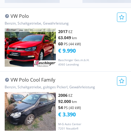
VW Polo
Benzin, Schaltgetriebe, Gewährleistung
2017
EZ
63.049
km
60
PS (44 kW)
€ 9.990
Baschinger Ges.m.b.H.
4060 Leonding
VW Polo Cool Family
Benzin, Schaltgetriebe, gültiges Pickerl, Gewährleistung
2006
EZ
92.000
km
54
PS (40 kW)
€ 3.390
M-G Auto Center
7201 Neudörfl