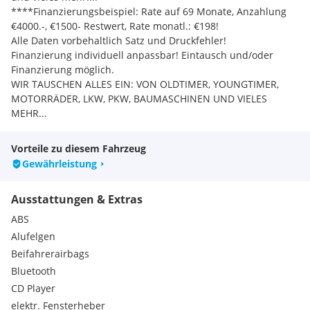
****Finanzierungsbeispiel: Rate auf 69 Monate, Anzahlung
€4000.-, €1500- Restwert, Rate monatl.: €198!
Alle Daten vorbehaltlich Satz und Druckfehler!
Finanzierung individuell anpassbar! Eintausch und/oder
Finanzierung möglich.
WIR TAUSCHEN ALLES EIN: VON OLDTIMER, YOUNGTIMER,
MOTORRÄDER, LKW, PKW, BAUMASCHINEN UND VIELES
MEHR...
Wir stehen Ihnen jederzeit für Fragen telefonisch zur
Verfügung oder kommen Sie am besten gleich vorbei!
Vorteile zu diesem Fahrzeug
TAF-RENT GmbH Businesspark Udinestr. 43 9500 Villach
Gewährleistung
Vorbehaltlich Schreibfehler, Irrtümer und Zwischenverkauf!
Serienausstattungen:
Ausstattungen & Extras
Kennzeichenbeleuchtung in LED-Technik
Warndreieck
ABS
Garantie 2 Jahre
Alufelgen
Frontscheibe in Wärmeschutzglas
Beifahrerairbags
Fußgängererkennung
Bluetooth
Kombi-Instrument mit elektronischem Tachometer,
Kilometer- und Tageskilometerzähler, Drehzahlmesser
CD Player
Kopfstützen (3 Stück) hinten
elektr. Fensterheber