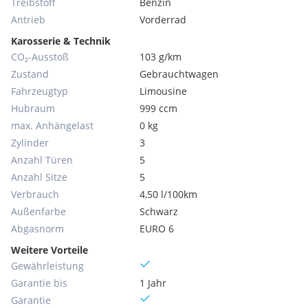
Treibstoff
Benzin
Antrieb
Vorderrad
Karosserie & Technik
CO₂-Ausstoß
103 g/km
Zustand
Gebrauchtwagen
Fahrzeugtyp
Limousine
Hubraum
999 ccm
max. Anhängelast
0 kg
Zylinder
3
Anzahl Türen
5
Anzahl Sitze
5
Verbrauch
4,50 l/100km
Außenfarbe
Schwarz
Abgasnorm
EURO 6
Weitere Vorteile
Gewährleistung
Garantie bis
1 Jahr
Garantie