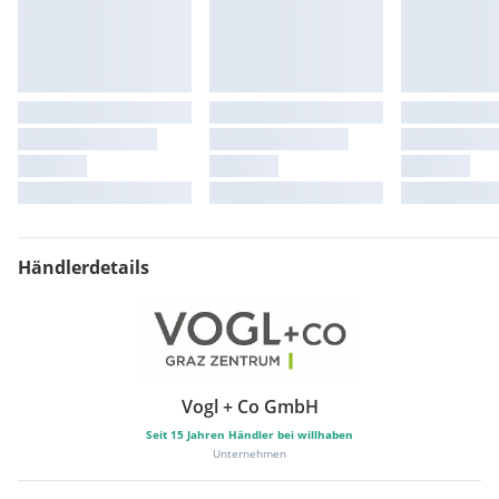
Stoßfänger in Wagenfarbe, Lufteinlass und Kühlergrill mit
Chromleiste
Ambientebeleuchtung (1-farbig) in den Türdekoren und in
der Instrumententafel
Chrom-Applikationen an Spiegeleinstell- und
Fensterheberschaltern
Handbremshebelgriff in Leder
LED-Innenleuchten mit Abschaltverzögerung und
Dimmfunktion
Radio Composition "Media"
Extras:
Händlerdetails
Sitzheizung
Alufelgen / Aluräder
Nebelscheinwerfer
Einparkhilfe vorne
Sportpaket
Einparkhilfe Sensoren vorne
Vogl + Co GmbH
Einparkhilfe Sensoren hinten
Seit
15
Jahren Händler bei willhaben
Unternehmen