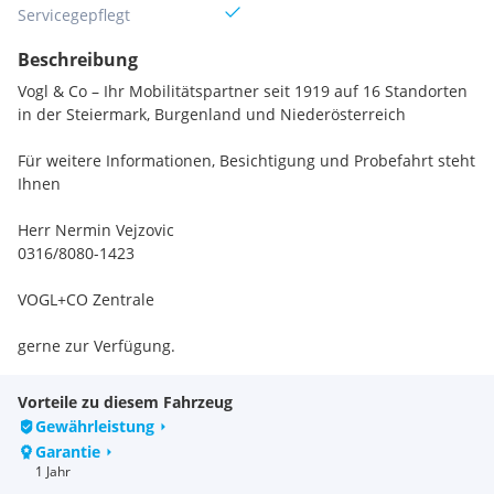
Servicegepflegt
Beschreibung
Vogl & Co – Ihr Mobilitätspartner seit 1919 auf 16 Standorten
in der Steiermark, Burgenland und Niederösterreich
Für weitere Informationen, Besichtigung und Probefahrt steht
Ihnen
Herr Nermin Vejzovic
0316/8080-1423
VOGL+CO Zentrale
gerne zur Verfügung.
Eintausch – günstige Finanzierung auch ohne Anzahlung und
Vorteile zu diesem Fahrzeug
mit Restwert möglich
Gewährleistung
Garantie
• 1000 Gebraucht- und Jungfahrzeuge lagernd
1 Jahr