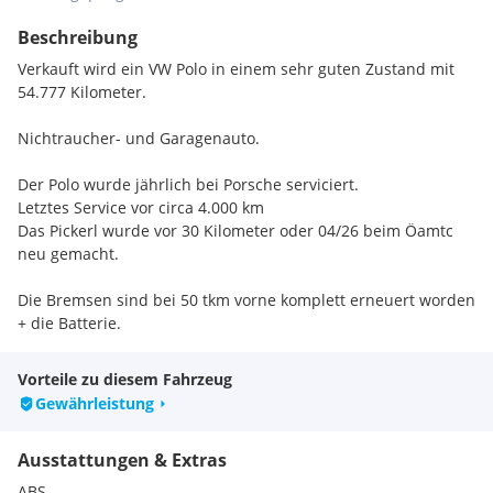
Beschreibung
Verkauft wird ein VW Polo in einem sehr guten Zustand mit
54.777 Kilometer.
Nichtraucher- und Garagenauto.
Der Polo wurde jährlich bei Porsche serviciert.
Letztes Service vor circa 4.000 km
Das Pickerl wurde vor 30 Kilometer oder 04/26 beim Öamtc
neu gemacht.
Die Bremsen sind bei 50 tkm vorne komplett erneuert worden
+ die Batterie.
An der Fahrertüre gibt es unten links eine kleine Delle ohne
Vorteile zu diesem Fahrzeug
Lackverlust,
Gewährleistung
am rechten Kotflügel lt. Fotos das gleiche. Ein fertig lackierter
Kotflügel würde online ungefähr 150 Euro kosten.
Ausstattungen & Extras
Ansonsten ist der Polo in einem sehr guten Zustand. Innen
nichts abgegriffen, sehr schön.
ABS