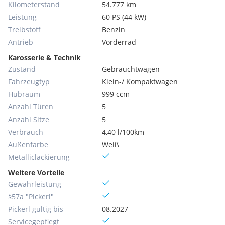
Kilometerstand
54.777 km
Leistung
60 PS (44 kW)
Treibstoff
Benzin
Antrieb
Vorderrad
Karosserie & Technik
Zustand
Gebrauchtwagen
Fahrzeugtyp
Klein-/ Kompaktwagen
Hubraum
999 ccm
Anzahl Türen
5
Anzahl Sitze
5
Verbrauch
4,40 l/100km
Außenfarbe
Weiß
Metallic­lackierung
Weitere Vorteile
Gewährleistung
§57a "Pickerl"
Pickerl gültig bis
08.2027
Servicegepflegt