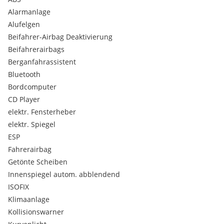
Dachgepäckträger sind mit dabei.
Alarmanlage
Alufelgen
Dieses Modell hat bereits den 1,0l Motor mit dem
Beifahrer-Airbag Deaktivierung
Zahnriemen, der bis heute gebaut wird. Nicht mehr den 1,2l
mit der Steuerkette, die manchmal Probleme gemacht hat.
Beifahrerairbags
Berganfahrassistent
Der Preis beinhaltet eine Gewährleistung. Eine Vollgarantie
Bluetooth
ist möglich.
Bordcomputer
Ich kann Ihnen auch eine Finanzierung anbieten.
CD Player
elektr. Fensterheber
elektr. Spiegel
ESP
Fahrerairbag
Getönte Scheiben
Innenspiegel autom. abblendend
ISOFIX
Klimaanlage
Kollisionswarner