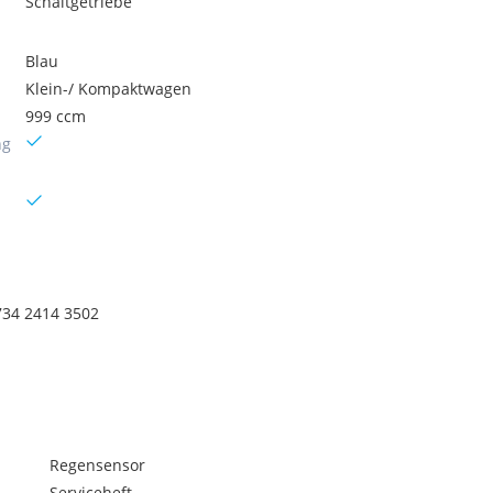
Schaltgetriebe
Blau
Klein-/ Kompaktwagen
999 ccm
ng
2734 2414 3502
Regensensor
Serviceheft