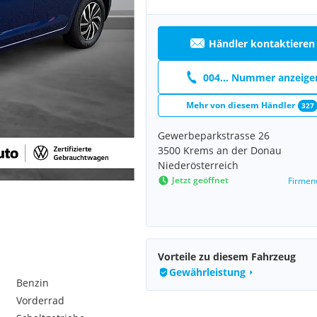
Händler kontaktieren
004... Nummer anzeige
Mehr von diesem Händler
327
Gewerbeparkstrasse 26
3500 Krems an der Donau
Niederösterreich
Jetzt geöffnet
Firmen
Vorteile zu diesem Fahrzeug
Gewährleistung
Benzin
Vorderrad