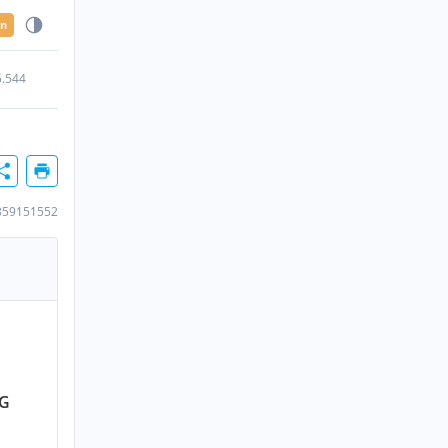
en
5.544
859151552
KG
n