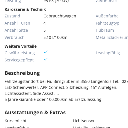
Leistung
95 PS (70 kW)
Getriebeart
Karosserie & Technik
Zustand
Gebrauchtwagen
Außenfarbe
Anzahl Türen
4
Fahrzeugtyp
Anzahl Sitze
5
Hubraum
Verbrauch
5,10 l/100km
Metallic­lackieru
Weitere Vorteile
Gewährleistung
Leasingfähig
Servicegepflegt
Beschreibung
Fahrzeugstandort bei Fa. Birngruber in 3550 Langenlois Tel.: 0
LED Scheinwerfer, APP Connect, Sitzheizung, 15" Alufelgen,
Lichtassistent, Side Assist,....
5 Jahre Garantie oder 100.000km ab Erstzulassung
Ausstattungen & Extras
Kurvenlicht
Lichtsensor
Leasingfähig
Metallic-Lackierung