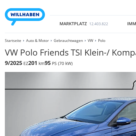
MARKTPLATZ
IMM
12.403.822
Startseite
Auto & Motor
Gebrauchtwagen
VW
Polo
VW Polo Friends TSI Klein-/ Kom
9/2025
201
95
EZ
km
PS (70 kW)