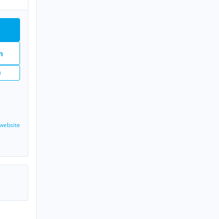
n
website