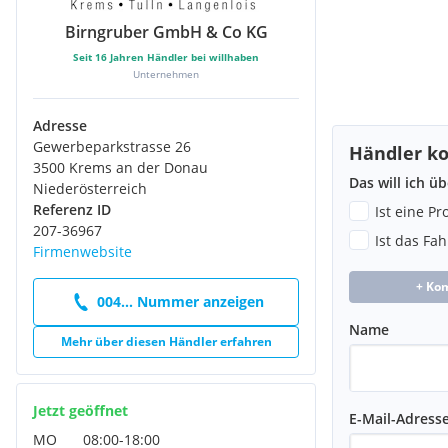
Birngruber GmbH & Co KG
Seit
16
Jahren Händler bei willhaben
Unternehmen
Adresse
Gewerbeparkstrasse 26
Händler ko
3500 Krems an der Donau
Das will ich ü
Niederösterreich
Referenz ID
Ist eine P
207-36967
Ist das Fa
Firmenwebsite
+ Ko
004... Nummer anzeigen
Name
Mehr über diesen Händler erfahren
Jetzt geöffnet
E-Mail-Adress
MO
08:00
-
18:00