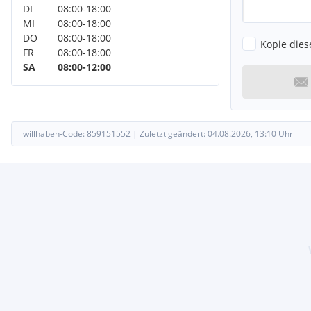
DI
08:00
-
18:00
MI
08:00
-
18:00
DO
08:00
-
18:00
Kopie dies
FR
08:00
-
18:00
SA
08:00
-
12:00
willhaben-Code:
859151552
|
Zuletzt geändert:
04.08.2026, 13:10
Uhr