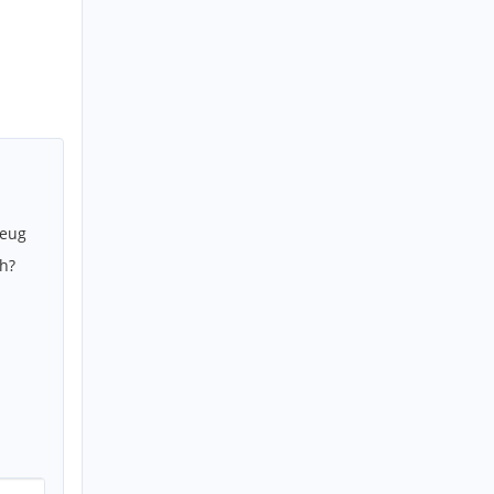
zeug
h?