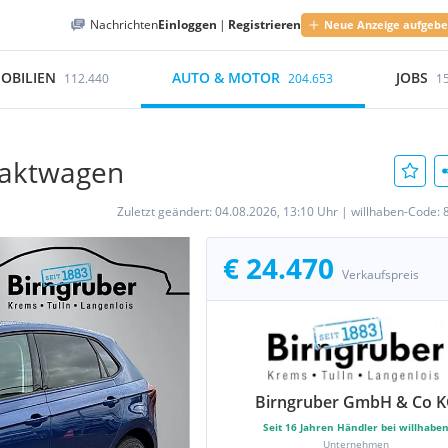
Nachrichten
Einloggen
|
Registrieren
Neue Anzeige aufgeb
OBILIEN
AUTO & MOTOR
JOBS
112.440
204.653
1
paktwagen
Zuletzt geändert:
04.08.2026, 13:10 Uhr
|
willhaben-Code:
€ 24.470
Verkaufspreis
Birngruber GmbH & Co 
Seit
16
Jahren Händler bei willhabe
Unternehmen