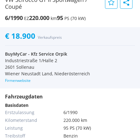
Coupé
6/1990
220.000
95
EZ
km
PS (70 kW)
€ 18.900
Verkaufspreis
BuyMyCar - Kfz Service Orpik
Industriestraße 1/Halle 2
2601 Sollenau
Wiener Neustadt Land, Niederösterreich
Firmenwebsite
Fahrzeugdaten
Basisdaten
Erstzulassung
6/1990
Kilometerstand
220.000 km
Leistung
95 PS (70 kW)
Treibstoff
Benzin