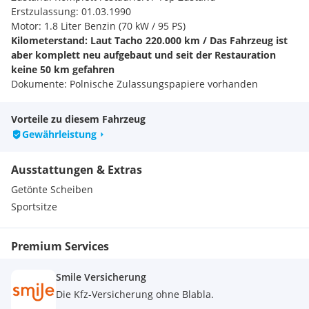
Erstzulassung: 01.03.1990
Motor: 1.8 Liter Benzin (70 kW / 95 PS)
Kilometerstand: Laut Tacho 220.000 km / Das Fahrzeug ist
aber komplett neu aufgebaut und seit der Restauration
keine 50 km gefahren
Dokumente: Polnische Zulassungspapiere vorhanden
STANDORT UND ÜBERGABE
Das Fahrzeug besitzt polnische Papiere und kann wahlweise
Vorteile zu diesem Fahrzeug
direkt in Polen oder an unserem Standort in Österreich
Gewährleistung
(Sollenau) besichtigt und abgeholt werden.
WICHTIGE PREIS-INFO
Ausstattungen & Extras
Preisvorstellung: 18.900 Euro Verhandlungsbasis.
Der Preis ist ausschließlich PERSÖNLICH VOR ORT nach der
Getönte Scheiben
Besichtigung verhandelbar. Bitte sehen Sie von Anfragen wie
Sportsitze
Was ist letzte Preis? oder unrealistischen Preisvorschlägen
ab. Solche Nachrichten werden ignoriert.
AUSSTATTUNG UND MODIFIKATIONEN
Premium Services
1.8 GT Benzinmotor
Originales GT Bodykit rundum in Wagenfarbe
Smile Versicherung
Hochwertige Neulackierung in Weiss
Die Kfz-Versicherung ohne Blabla.
Nagelneue BBS RS Design Leichtmetallfelgen mit Tiefbett