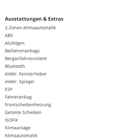
Kupplung und Klimaanlage sind Neu und funktionieren
einwandfrei.
Ausstattungen & Extras
2-Zonen-Klimaautomatik
2 Schlüssel vorhanden, Zahnriemen wurde bei 174.450 km
getauscht.
ABS
Alufelgen
Es ist noch angemeldet und kann gerne in Feldkirchen bei
Beifahrerairbags
Graz besichtigt werden.
Berganfahrassistent
Bluetooth
Bitte nur seriöse Angebote!
elektr. Fensterheber
Privatverkauf, keine Garantie oder Rücknahme.
elektr. Spiegel
ESP
Fahrerairbag
Frontscheibenheizung
Getönte Scheiben
ISOFIX
Klimaanlage
Klimaautomatik