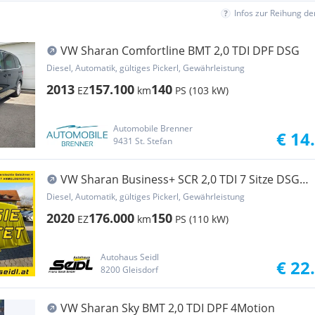
Infos zur Reihung d
VW Sharan Comfortline BMT 2,0 TDI DPF DSG
Diesel, Automatik, gültiges Pickerl, Gewährleistung
2013
157.100
140
EZ
km
PS (103 kW)
Automobile Brenner
€ 14
9431 St. Stefan
VW Sharan Business+ SCR 2,0 TDI 7 Sitze DSG
*AHV+N...
Diesel, Automatik, gültiges Pickerl, Gewährleistung
2020
176.000
150
EZ
km
PS (110 kW)
Autohaus Seidl
€ 22
8200 Gleisdorf
VW Sharan Sky BMT 2,0 TDI DPF 4Motion