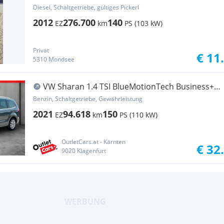
Diesel, Schaltgetriebe, gültiges Pickerl
2012
276.700
140
EZ
km
PS (103 kW)
Privat
€ 11
5310 Mondsee
VW Sharan 1.4 TSI BlueMotionTech Business+
Alcant.
Benzin, Schaltgetriebe, Gewährleistung
2021
94.618
150
EZ
km
PS (110 kW)
OutletCars.at - Kärnten
€ 32
9020 Klagenfurt