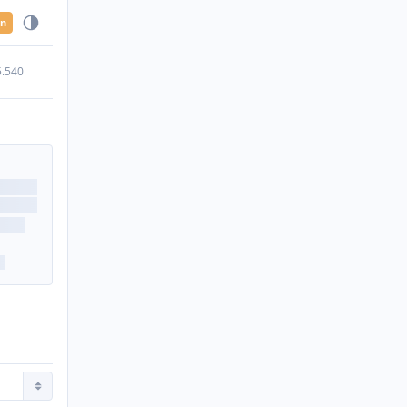
en
5.540