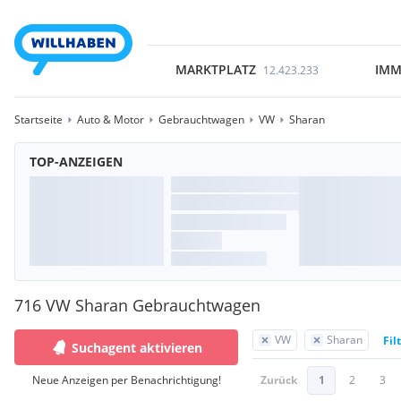
MARKTPLATZ
IMM
12.423.233
Startseite
Auto & Motor
Gebrauchtwagen
VW
Sharan
TOP-ANZEIGEN
716 VW Sharan Gebrauchtwagen
VW
Sharan
Fil
Suchagent aktivieren
Neue Anzeigen per Benachrichtigung!
Zurück
1
2
3