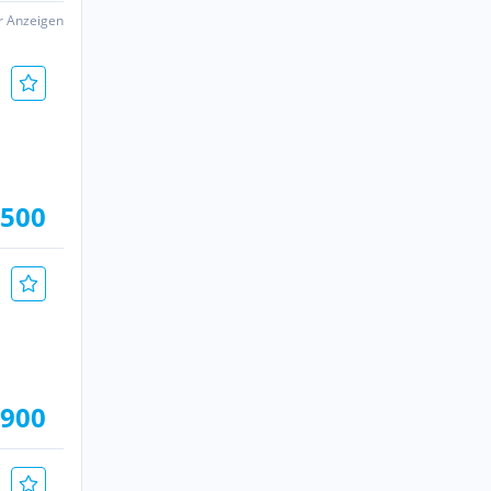
er Anzeigen
.500
.900