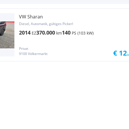
VW Sharan
Diesel, Automatik, gültiges Pickerl
2014
370.000
140
EZ
km
PS (103 kW)
Privat
€ 12
9100 Völkermarkt