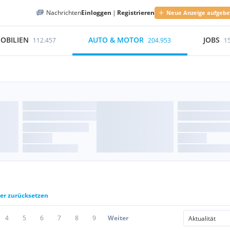
Nachrichten
Einloggen
|
Registrieren
Neue Anzeige aufgeb
OBILIEN
AUTO & MOTOR
JOBS
112.457
204.953
1
ter zurücksetzen
4
5
6
7
8
9
Weiter