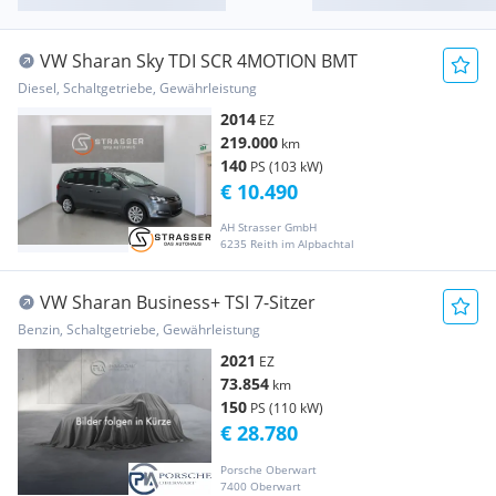
VW Sharan Sky TDI SCR 4MOTION BMT
Diesel, Schaltgetriebe, Gewährleistung
2014
EZ
219.000
km
140
PS (103 kW)
€ 10.490
AH Strasser GmbH
6235 Reith im Alpbachtal
VW Sharan Business+ TSI 7-Sitzer
Benzin, Schaltgetriebe, Gewährleistung
2021
EZ
73.854
km
150
PS (110 kW)
€ 28.780
Porsche Oberwart
7400 Oberwart