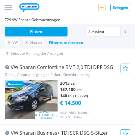
Einloggen
729 VW Sharan Gebrauchtwagen
Filtern
VW
Sharan
Filter zurücksetzen
Infos zur Reihung der Anzeigen
VW Sharan Comfortline BMT 2,0 TDI DPF DSG
Diesel, Automatik, gültiges Pickerl, Gewährleistung
2013
EZ
Premium
157.100
km
140
PS (103 kW)
€ 14.500
Automobile Brenner
9431 St. Stefan
VW Sharan Business+ TDI SCR DSG 5-Sitzer