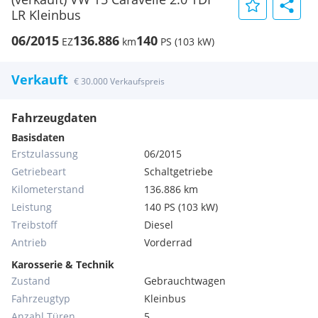
LR Kleinbus
06/2015
136.886
140
EZ
km
PS (103 kW)
Verkauft
€ 30.000 Verkaufspreis
Fahrzeugdaten
Basisdaten
Erstzulassung
06/2015
Getriebeart
Schaltgetriebe
Kilometerstand
136.886 km
Leistung
140 PS (103 kW)
Treibstoff
Diesel
Antrieb
Vorderrad
Karosserie & Technik
Zustand
Gebrauchtwagen
Fahrzeugtyp
Kleinbus
Anzahl Türen
5