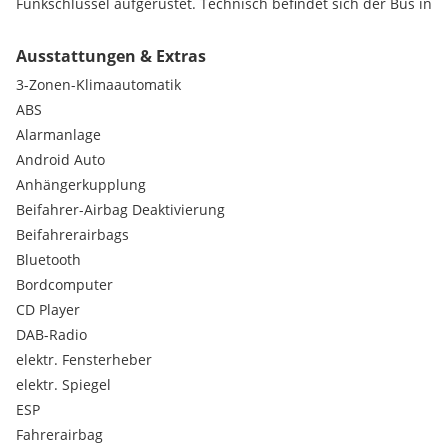
Funkschlüssel aufgerüstet. Technisch befindet sich der Bus in
einem Top Zustand ! Bremse hinten komplett neu,.....
Zahnriemen bereits erneuert.Neue Sommerreifen kein
Ausstattungen & Extras
Winterbetrieb meinerseits. Alles aufzuzählen sprengt den
3-Zonen-Klimaautomatik
Rahmen. Der Bus wird als 9 Sitzer verkauft !!! Komplettes
Campingzubehör auch vorhanden würde ich extra verkaufen.
ABS
Für weitere Fragen einfach melden.
Alarmanlage
Android Auto
Anhängerkupplung
Beifahrer-Airbag Deaktivierung
Beifahrerairbags
Bluetooth
Bordcomputer
CD Player
DAB-Radio
elektr. Fensterheber
elektr. Spiegel
ESP
Fahrerairbag