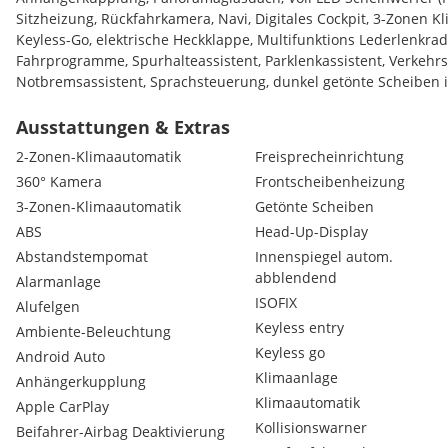
Sitzheizung, Rückfahrkamera, Navi, Digitales Cockpit, 3-Zonen 
Keyless-Go, elektrische Heckklappe, Multifunktions Lederlenkra
Fahrprogramme, Spurhalteassistent, Parklenkassistent, Verkeh
Notbremsassistent, Sprachsteuerung, dunkel getönte Scheiben 
Glühkerzen, Batterie, Bremsen mit Scheiben vorne Neu Getriebe
Ausstattungen & Extras
Privat verkauft Ohne Garantie und Rücknahme
2-Zonen-Klimaautomatik
Freisprecheinrichtung
360° Kamera
Frontscheibenheizung
3-Zonen-Klimaautomatik
Getönte Scheiben
ABS
Head-Up-Display
Abstandstempomat
Innenspiegel autom.
abblendend
Alarmanlage
ISOFIX
Alufelgen
Keyless entry
Ambiente-Beleuchtung
Keyless go
Android Auto
Klimaanlage
Anhängerkupplung
Klimaautomatik
Apple CarPlay
Kollisionswarner
Beifahrer-Airbag Deaktivierung