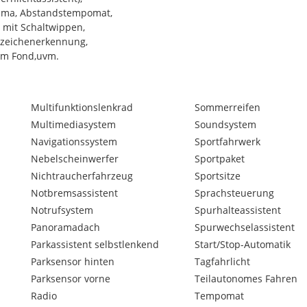
Klima, Abstandstempomat,
d mit Schaltwippen,
rszeichenerkennung,
im Fond,uvm.
 Service neu
Multifunktionslenkrad
Sommerreifen
Multimediasystem
Soundsystem
Navigationssystem
Sportfahrwerk
Nebelscheinwerfer
Sportpaket
Nichtraucherfahrzeug
Sportsitze
Notbremsassistent
Sprachsteuerung
Notrufsystem
Spurhalteassistent
Panoramadach
Spurwechselassistent
Parkassistent selbstlenkend
Start/Stop-Automatik
Parksensor hinten
Tagfahrlicht
Parksensor vorne
Teilautonomes Fahren
Radio
Tempomat