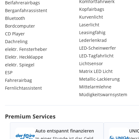
Komfortfahrwerk
Beifahrerairbags
Kopfairbags
Berganfahrassistent
Kurvenlicht
Bluetooth
Laserlicht
Bordcomputer
Leasingfähig
CD Player
Lederlenkrad
Dachreling
LED-Scheinwerfer
elektr. Fensterheber
LED-Tagfahrlicht
Elektr. Heckklappe
Lichtsensor
elektr. Spiegel
Matrix LED Licht
ESP
Metallic-Lackierung
Fahrerairbag
Mittelarmlehne
Fernlichtassistent
Müdigkeitswarnsystem
Premium Services
Auto entspannt finanzieren
UNIQ
In einer Stunde ist das Geld
Vers