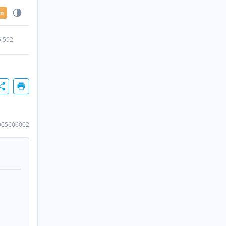
en
5.592
005606002