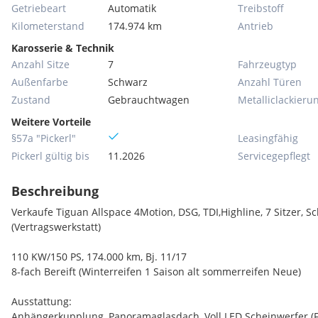
Getriebeart
Automatik
Treibstoff
Kilometerstand
174.974 km
Antrieb
Karosserie & Technik
Anzahl Sitze
7
Fahrzeugtyp
Außenfarbe
Schwarz
Anzahl Türen
Zustand
Gebrauchtwagen
Metallic­lackieru
Weitere Vorteile
§57a "Pickerl"
Leasingfähig
Pickerl gültig bis
11.2026
Servicegepflegt
Beschreibung
Verkaufe Tiguan Allspace 4Motion, DSG, TDI,Highline, 7 Sitzer, S
(Vertragswerkstatt)
110 KW/150 PS, 174.000 km, Bj. 11/17
8-fach Bereift (Winterreifen 1 Saison alt sommerreifen Neue)
Ausstattung:
Anhängerkupplung, Panoramaglasdach, Voll LED Scheinwerfer (Fe