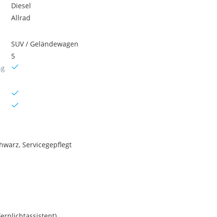
Diesel
Allrad
SUV / Geländewagen
5
ng
chwarz, Servicegepflegt
rnlichtassistent),