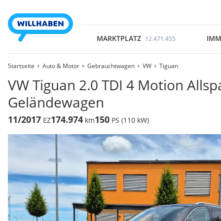
MARKTPLATZ
IMM
12.471.455
Startseite
Auto & Motor
Gebrauchtwagen
VW
Tiguan
VW Tiguan 2.0 TDI 4 Motion Allspa
Geländewagen
11/2017
174.974
150
EZ
km
PS (110 kW)