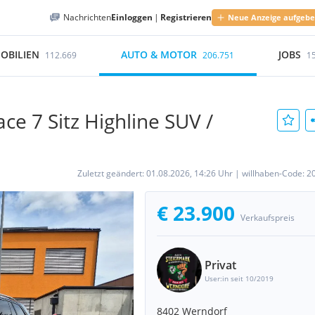
Nachrichten
Einloggen
|
Registrieren
Neue Anzeige aufgeb
OBILIEN
AUTO & MOTOR
JOBS
112.669
206.751
1
ce 7 Sitz Highline SUV /
Zuletzt geändert:
01.08.2026, 14:26 Uhr
|
willhaben-Code:
2
€ 23.900
Verkaufspreis
Privat
User:in seit 10/2019
8402 Werndorf