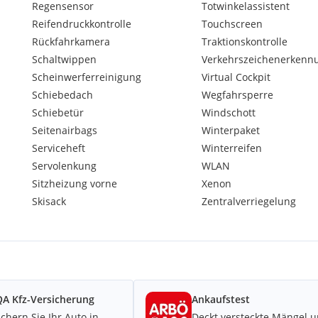
Regensensor
Totwinkelassistent
Reifendruckkontrolle
Touchscreen
Rückfahrkamera
Traktionskontrolle
Schaltwippen
Verkehrszeichenerkenn
Scheinwerferreinigung
Virtual Cockpit
Schiebedach
Wegfahrsperre
Schiebetür
Windschott
Seitenairbags
Winterpaket
Serviceheft
Winterreifen
Servolenkung
WLAN
Sitzheizung vorne
Xenon
Skisack
Zentralverriegelung
A Kfz-Versicherung
Ankaufstest
ichern Sie Ihr Auto in
Deckt versteckte Mängel 