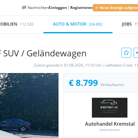
Nachrichten
Einloggen
|
Registrieren
Neue Anzeige aufgeb
OBILIEN
AUTO & MOTOR
JOBS
112.520
204.802
1
F SUV / Geländewagen
Zuletzt geändert:
01.08.2026, 15:10 Uhr
|
willhaben-Code:
1
€ 8.799
Verkaufspreis
Autohandel Kremstal
Unternehmen