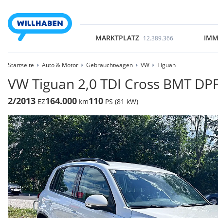
MARKTPLATZ
IMM
12.389.366
Startseite
Auto & Motor
Gebrauchtwagen
VW
Tiguan
VW Tiguan 2,0 TDI Cross BMT DP
2/2013
164.000
110
EZ
km
PS (81 kW)