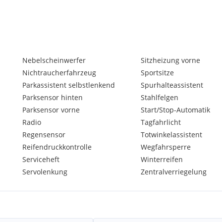
Nebelscheinwerfer
Sitzheizung vorne
Nichtraucherfahrzeug
Sportsitze
o.
Parkassistent selbstlenkend
Spurhalteassistent
Parksensor hinten
Stahlfelgen
Parksensor vorne
Start/Stop-Automatik
Radio
Tagfahrlicht
Regensensor
Totwinkelassistent
Reifendruckkontrolle
Wegfahrsperre
Serviceheft
Winterreifen
Servolenkung
Zentralverriegelung