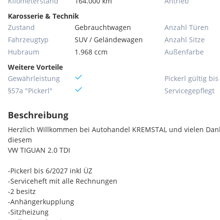
Kilometerstand
164.000 km
Antrieb
Karosserie & Technik
Zustand
Gebrauchtwagen
Anzahl Türen
Fahrzeugtyp
SUV / Geländewagen
Anzahl Sitze
Hubraum
1.968 ccm
Außenfarbe
Weitere Vorteile
Gewährleistung
Pickerl gültig bis
§57a "Pickerl"
Servicegepflegt
Beschreibung
Herzlich Willkommen bei Autohandel KREMSTAL und vielen Dank 
diesem
VW TIGUAN 2.0 TDI
-Pickerl bis 6/2027 inkl ÜZ
-Serviceheft mit alle Rechnungen
-2 besitz
-Anhängerkupplung
-Sitzheizung