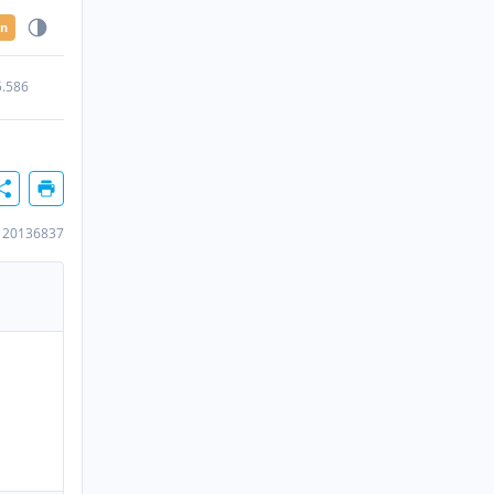
en
5.586
120136837