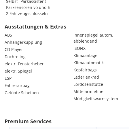
-Selbst -Parkassistent
-Parksensoren vo und hi
-2 Fahrzeugschlüsseln
Ausstattungen & Extras
Eintausch und Finanzierung möglich.
ABS
Innenspiegel autom.
abblendend
Anhängerkupplung
Besichtigung sowie Probefahrt nach Terminvereinbarung ebens
ISOFIX
CD Player
Klimaanlage
Auslieferungsservice in ganz Österreich möglich
Dachreling
Klimaautomatik
elektr. Fensterheber
Bei Fragen stehen wir gerne jederzeit zur Verfügung.
Kopfairbags
elektr. Spiegel
Lederlenkrad
ESP
Liebe Grüße
Lordosenstütze
Fahrerairbag
AUTOHANDEL KREMSTAL
Mittelarmlehne
Getönte Scheiben
Müdigkeitswarnsystem
Premium Services