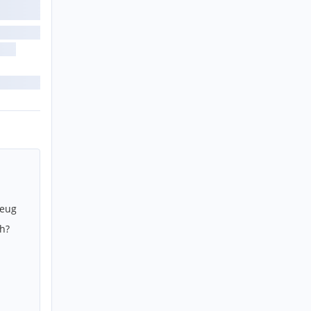
zeug
h?