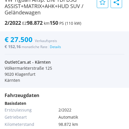
ASSIST+MATRIX+AHK+HUD SUV /
Geländewagen
2/2022
98.872
150
EZ
km
PS (110 kW)
€ 27.500
Verkaufspreis
€ 152,16
|
monatliche Rate
Details
OutletCars.at - Kärnten
Völkermarkterstraße 125
9020 Klagenfurt
Kärnten
Fahrzeugdaten
Basisdaten
Erstzulassung
2/2022
Getriebeart
Automatik
Kilometerstand
98.872 km