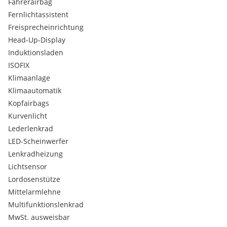
Fahrerairbag
Chromleisten an den Seitenfenstern
Fernlichtassistent
Dachhimmel
Dachreling silber eloxiert
Freisprecheinrichtung
Dekoreinlagen Horizont Black für Instrumententafel und
Head-Up-Display
Türverkleidungen vorn
Induktionsladen
Description not found
ISOFIX
Diebstahlwarnanlage mit Innenraumüberwachung - Back-
Klimaanlage
up-Horn und Abschleppschutz
Diebstahlwarnanlage mit Safe-Sicherung
Klimaautomatik
Digital Cockpit Pro - mehrfarbig - verschiedene Info-Profile
Kopfairbags
wählbar
Kurvenlicht
Digitaler Radioempfang DAB+
Lederlenkrad
Diversity-Antenne für FM-Empfang
LED-Scheinwerfer
Doppelkupplungsgetriebe DQ381
Drehstromgenerator 140 A
Lenkradheizung
Dreipunkt-Automatiksicherheitsgurt für mittleren
Lichtsensor
Rücksitzplatz
Lordosenstütze
Dreipunkt-Automatiksicherheitsgurte vorn mit
Mittelarmlehne
Höheneinstellung und Gurtstraffer
Multifunktionslenkrad
Dämpfung hintenBasis 1
Dämpfung vorn
MwSt. ausweisbar