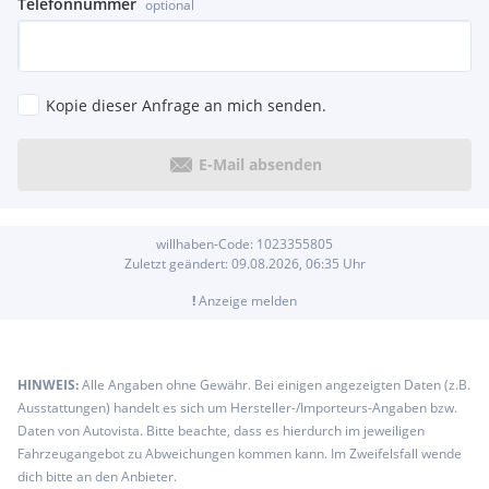
Aussenspiegel rechts - konvex
Telefonnummer
optional
Aussenspiegelgehäuse silber lackiert
Business Premium-Paket
Dreipunkt-Automatiksicherheitsgurte mit Gurtstraffer für
die äusseren Rücksitzplätze
Kopie dieser Anfrage an mich senden.
Frontscheibe in Verbundsicherheitsglas - wärme- und
geräuschdämmend
Fussgängererkennung
E-Mail absenden
Gepäckraumbeleuchtung zusätzlich - herausnehmbar und
als Taschenlampe nutzbar
Kühlergrill
willhaben-Code:
1023355805
Stossfänger in Wagenfarbe - -unterteile schwarz
Zuletzt geändert:
09.08.2026, 06:35
Uhr
Verbandtasche - Warndreieck und Warnweste
!
Anzeige melden
Extras:
ASSIST+MATRIX+AHK+HUD
HINWEIS:
Alle Angaben ohne Gewähr. Bei einigen angezeigten Daten (z.B.
Ausstattungen) handelt es sich um Hersteller-/Importeurs-Angaben bzw.
Daten von Autovista. Bitte beachte, dass es hierdurch im jeweiligen
Fahrzeugangebot zu Abweichungen kommen kann. Im Zweifelsfall wende
dich bitte an den Anbieter.