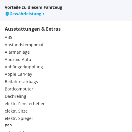
Airbag für Fahrer und Beifahrer - mit Beifahrerairbag-
Vorteile zu diesem Fahrzeug
Deaktivierung - inkl. Knie-Airbag auf Fahrer- &
Gewährleistung
Beifahrerseite
Airstop-Reifen 235/55 R 18 - rollwiderstandsoptimiert
Ausstattungen & Extras
Ambientebeleuchtung aussen - leuchtende(s)
Stylingelement(e) vorn
ABS
Anhängevorrichtung anklappbar - mit elektrischer
Abstandstempomat
Entriegelung
Alarmanlage
Aussenspiegel auf Fahrerseite asphärisch
Android Auto
Automatische Distanzregelung ACC stop & go - mit
Geschwindigkeitsbegrenzer
Anhängerkupplung
Batterie 420A (70Ah)
Apple CarPlay
Batterie/Generator Kapazität Standard
Beifahrerairbags
Bauteilesatz ohne länderspezifische Bauvorschrift
Bordcomputer
Beifahrersitzlehne nicht umklappbar
Dachreling
Betriebserlaubnis Nachtrag
Bordliteratur in Deutsch (Deutschland)
elektr. Fensterheber
Bordwerkzeug und Wagenheber
elektr. Sitze
Chrom-Applikationen an Spiegeleinstell- -
elektr. Spiegel
Fensterheberschaltern - Türzuziehgriffen
ESP
Türinnenbetätigung in Chrom matt