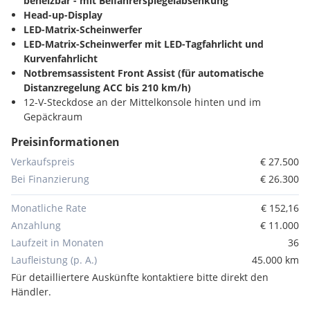
beheizbar - mit Beifahrerspiegelabsenkung
Head-up-Display
LED-Matrix-Scheinwerfer
LED-Matrix-Scheinwerfer mit LED-Tagfahrlicht und
Kurvenfahrlicht
Notbremsassistent Front Assist (für automatische
Distanzregelung ACC bis 210 km/h)
12-V-Steckdose an der Mittelkonsole hinten und im
Gepäckraum
2 LED-Leseleuchten vorn und 2 hinten
Preisinformationen
2 USB-C-Schnittstellen vorn - 1 USB-C-Ladebuchse an der
Mittelkonsole hinten
Verkaufspreis
€ 27.500
230-V-Steckdose
Bei Finanzierung
€ 26.300
4-Zylinder-Dieselmotor 2.0 l
4-Zylinder-Dieselmotor 2.0 l TDI - 110 kW
Monatliche Rate
€ 152,16
7-Gang-Automatikgetriebe oder DSG Beachtung: Fam. EDF
Anzahlung
€ 11.000
8 Lautsprecher
Laufzeit in Monaten
36
Abbiege- und Schlechtwetterlicht
Laufleistung (p. A.)
45.000 km
Abdeckungen für Leichtmetallräder
Abgasnorm EU6 AP
Für detailliertere Auskünfte kontaktiere bitte direkt den
Ablagefach mit Deckel auf der Instrumententafel
Händler.
Ablagefächer in der Dachkonsole