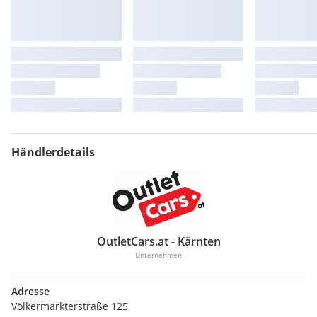
Internet
Nebelschlussleuchte
Netztrennwand
Nicht Heissland
Nichtraucherausführung - Ablagefach und 12-V-Steckdose
vorn
Normal-Lackierung
Notruf-Service keine Registrierung notwendig - Dienst ist
bei Auslieferung aktiviert
Parklenkassistent Park Assist inkl. Einparkhilfe
Proaktives Insassenschutzsystem in Verbindung mit Front
Händlerdetails
Assist und Side Assist
Pure White
Radio
Radschrauben Standard
Radstand
Rechtsverkehr
OutletCars.at - Kärnten
Regensensor
Unternehmen
Regionscode ECE für Radio
Reifen ohne Festlegung der Reifenmarke
Adresse
Reifenkontrollanzeige
Völkermarkterstraße 125
Rückfahrkamera Rear View