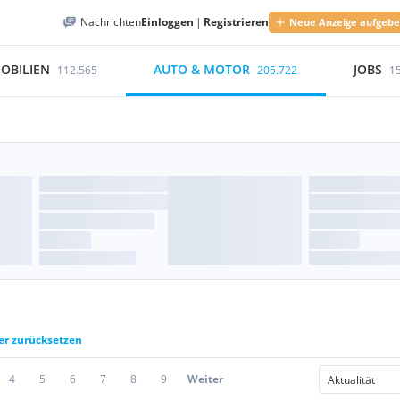
Nachrichten
Einloggen
|
Registrieren
Neue Anzeige aufgeb
OBILIEN
AUTO & MOTOR
JOBS
112.565
205.722
1
ter zurücksetzen
4
5
6
7
8
9
Weiter