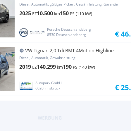
BANK ...
Diesel, Automatik, gültiges Pickerl, Gewährleistung, Garantie
2025
10.500
150
EZ
km
PS (110 kW)
Porsche Deutschlandsberg
€ 46
8530 Deutschlandsberg
VW Tiguan 2,0 Tdi BMT 4Motion Highline
Diesel, Automatik, Gewährleistung
2019
140.299
190
EZ
km
PS (140 kW)
Autopark GmbH
€ 25
6020 Innsbruck