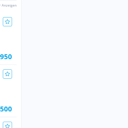
er Anzeigen
.950
.500