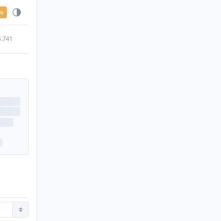
en
5.741