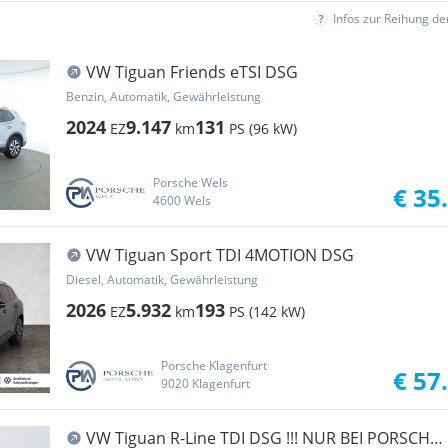
Infos zur Reihung d
VW Tiguan Friends eTSI DSG
Benzin, Automatik, Gewährleistung
2024
9.147
131
EZ
km
PS (96 kW)
Porsche Wels
€ 35
4600 Wels
VW Tiguan Sport TDI 4MOTION DSG
Diesel, Automatik, Gewährleistung
2026
5.932
193
EZ
km
PS (142 kW)
Porsche Klagenfurt
€ 57
9020 Klagenfurt
VW Tiguan R-Line TDI DSG !!! NUR BEI PORSCHE