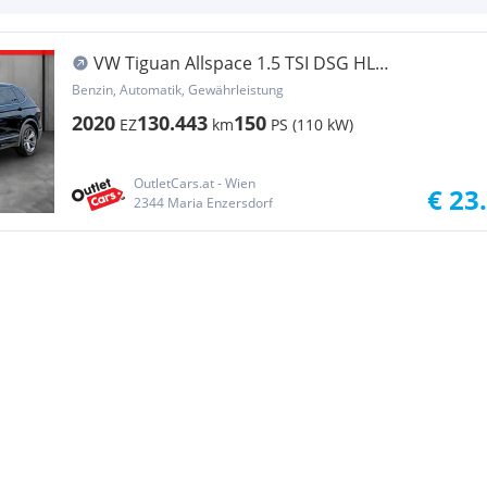
VW Tiguan Allspace 1.5 TSI DSG HL
CARPLAY+AHK+LED
Benzin, Automatik, Gewährleistung
2020
130.443
150
EZ
km
PS (110 kW)
OutletCars.at - Wien
€ 23
2344 Maria Enzersdorf