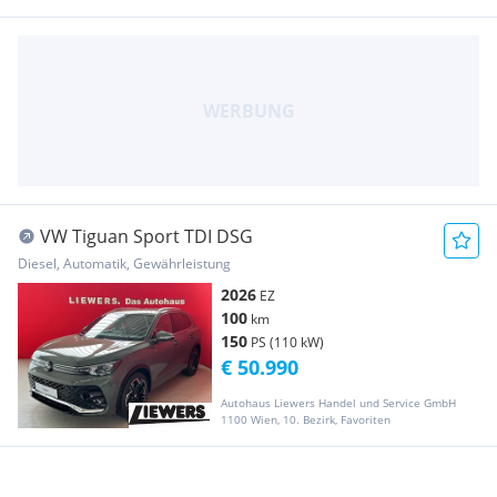
VW Tiguan Sport TDI DSG
Diesel, Automatik, Gewährleistung
2026
EZ
100
km
150
PS (110 kW)
€ 50.990
Autohaus Liewers Handel und Service GmbH
1100 Wien, 10. Bezirk, Favoriten