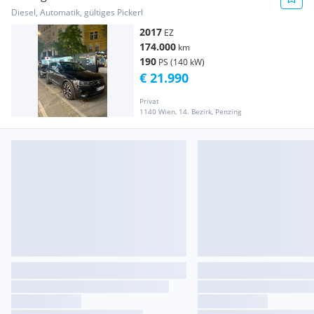
Diesel, Automatik, gültiges Pickerl
2017
EZ
174.000
km
190
PS (140 kW)
€ 21.990
Privat
1140 Wien, 14. Bezirk, Penzing