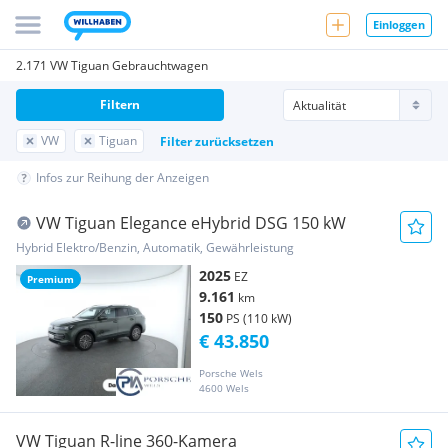
Einloggen
2.171 VW Tiguan Gebrauchtwagen
Filtern
VW
Tiguan
Filter zurücksetzen
Infos zur Reihung der Anzeigen
VW Tiguan Elegance eHybrid DSG 150 kW
Hybrid Elektro/Benzin, Automatik, Gewährleistung
2025
EZ
Premium
9.161
km
150
PS (110 kW)
€ 43.850
Porsche Wels
4600 Wels
VW Tiguan R-line 360-Kamera