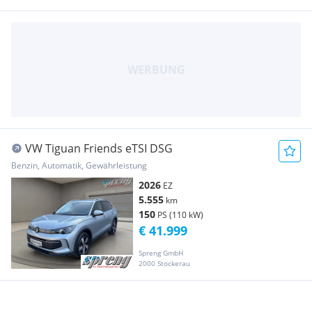
VW Tiguan Friends eTSI DSG
Benzin, Automatik, Gewährleistung
2026
EZ
5.555
km
150
PS (110 kW)
€ 41.999
Spreng GmbH
2000 Stockerau