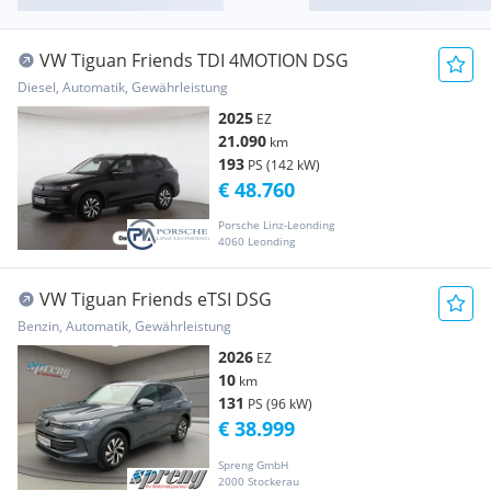
VW Tiguan Friends TDI 4MOTION DSG
Diesel, Automatik, Gewährleistung
2025
EZ
21.090
km
193
PS (142 kW)
€ 48.760
Porsche Linz-Leonding
4060 Leonding
VW Tiguan Friends eTSI DSG
Benzin, Automatik, Gewährleistung
2026
EZ
10
km
131
PS (96 kW)
€ 38.999
Spreng GmbH
2000 Stockerau