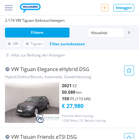
Einloggen
2.174 VW Tiguan Gebrauchtwagen
Filtern
VW
Tiguan
Filter zurücksetzen
Infos zur Reihung der Anzeigen
VW Tiguan Elegance eHybrid DSG
Hybrid Elektro/Benzin, Automatik, Gewährleistung
2021
EZ
50.580
km
150
PS (110 kW)
€ 27.980
Porsche Wien-Liesing
1230 Wien, 23. Bezirk, Liesing
VW Tiguan Friends eTSI DSG