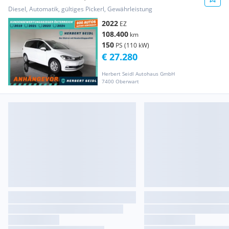
/ VOLL-L...
Diesel, Automatik, gültiges Pickerl, Gewährleistung
2022
EZ
108.400
km
150
PS (110 kW)
€ 27.280
Herbert Seidl Autohaus GmbH
7400 Oberwart