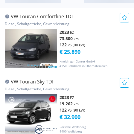
VW Touran Comfortline TDI
Diesel, Schaltgetriebe, Gewährleistung
2023
EZ
73.500
km
122
PS (90 kW)
€ 25.890
Kneidinger Center GmbH
4150 Rohrbach in Oberösterreich
VW Touran Sky TDI
Diesel, Schaltgetriebe, Gewährleistung
2023
EZ
19.262
km
122
PS (90 kW)
€ 32.900
Porsche Wolfsberg
9400 Wolfsberg