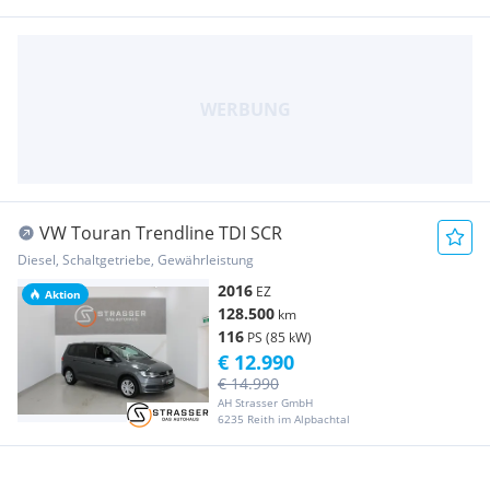
VW Touran Trendline TDI SCR
Diesel, Schaltgetriebe, Gewährleistung
2016
EZ
Aktion
128.500
km
116
PS (85 kW)
€ 12.990
€ 14.990
AH Strasser GmbH
6235 Reith im Alpbachtal