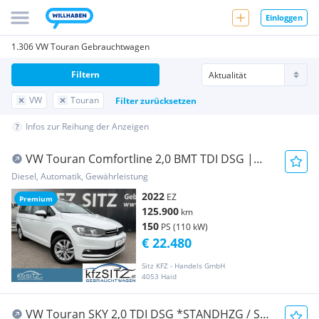
Einloggen
1.306 VW Touran Gebrauchtwagen
Filtern
VW
Touran
Filter zurücksetzen
Infos zur Reihung der Anzeigen
VW Touran Comfortline 2,0 BMT TDI DSG |
NAVI PRO
Diesel, Automatik, Gewährleistung
2022
EZ
Premium
125.900
km
150
PS (110 kW)
€ 22.480
Sitz KFZ - Handels GmbH
4053 Haid
VW Touran SKY 2,0 TDI DSG *STANDHZG / SKY