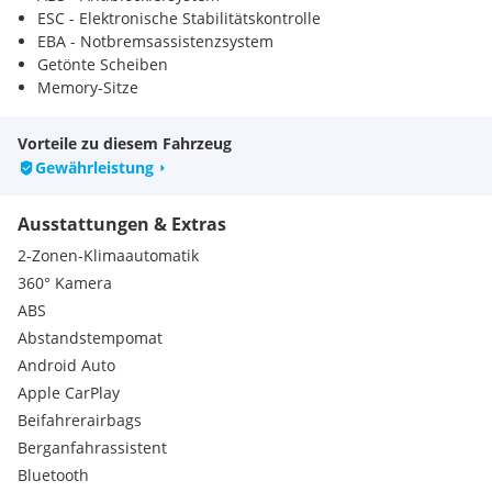
ESC - Elektronische Stabilitätskontrolle
EBA - Notbremsassistenzsystem
Getönte Scheiben
Memory-Sitze
Sitzheizung vorne
Ambiente-Beleuchtung
Vorteile zu diesem Fahrzeug
LED-Scheinwerfer
Gewährleistung
Sitzbelüftung
Lenkradheizung
Ausstattungen & Extras
Volldigitales Armaturenbrett
360° Kamera
2-Zonen-Klimaautomatik
Panoramadach
360° Kamera
Abstandstempomat
ABS
Sitzheizung hinten
Abstandstempomat
Parksensoren vorne
Parksensoren hinten
Android Auto
Getönte Heckscheiben
Apple CarPlay
Zentralverriegelung mit Fernbedienung
Beifahrerairbags
Sitzhöhenverstellung
Berganfahrassistent
Elektrisch anklappbarer Rückspiegel
Bluetooth
Elektr. Spiegel