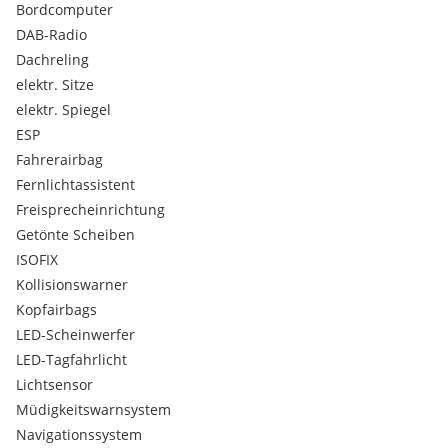
Bordcomputer
beheizbare Außenspiegel
Lederlenkrad
DAB-Radio
Mittelarmlehne
Dachreling
2-Zonen-Klimaautomatik
elektr. Sitze
Verstellbare Lordosenstütze
elektr. Spiegel
Keyless entry
ESP
Keyless go
Lederausstattung
Fahrerairbag
Elektr. Sitze
Fernlichtassistent
Induktionsladen
Freisprecheinrichtung
Frontscheibenheizung
Getönte Scheiben
Elektr. Fensterheber
ISOFIX
Innenspiegel autom. abblendend
Freisprecheinrichtung
Kollisionswarner
Navigationssystem
Kopfairbags
Multimediasystem
LED-Scheinwerfer
Touchscreen
LED-Tagfahrlicht
Android Auto
Lichtsensor
Apple CarPlay
Bluetooth
Müdigkeitswarnsystem
DAB-Radio
Navigationssystem