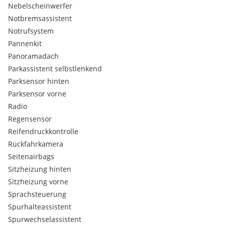
Media-Interface / USB
Nebelscheinwerfer
Radio
Notbremsassistent
Sprachsteuerung
Notrufsystem
WLAN
Pannenkit
Nebelscheinwerfer
Parksensor vorne
Panoramadach
Parksensor hinten
Parkassistent selbstlenkend
Reifendruckkontrolle
Parksensor hinten
Rückfahrkamera
Parksensor vorne
Regensensor
Radio
Lichtsensor
Fernlichtassistent
Regensensor
LED-Tagfahrlicht
Reifendruckkontrolle
ISOFIX
Rückfahrkamera
ABS
Seitenairbags
ESP
Sitzheizung hinten
Notbremsassistent
Berganfahrassistent
Sitzheizung vorne
Automatische Feststellbremse
Sprachsteuerung
Müdigkeitswarnsystem
Spurhalteassistent
Spurhalteassistent
Spurwechselassistent
Verkehrszeichenerkennung