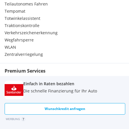
Teilautonomes Fahren
Totwinkelassistent
Kollisionswarner
Tempomat
Spurwechselassistent
Totwinkelassistent
Teilautonomes Fahren
Traktionskontrolle
Traktionskontrolle
Verkehrszeichenerkennung
Beifahrer-Airbag Deaktivierung
Wegfahrsperre
Beifahrerairbags
WLAN
Fahrerairbag
Kopfairbags
Zentralverriegelung
Seitenairbags
Notrufsystem
Premium Services
Pannenkit
Wegfahrsperre
Zentralverriegelung
Einfach in Raten bezahlen
Multifunktionslenkrad
Die schnelle Finanzierung für Ihr Auto
Elektr. Heckklappe
Dachreling
Parkassistent selbstlenkend
Wunschkredit anfragen
WERBUNG