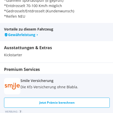
*Giannelli Sportauspuff (E-geprüft)
*Entdrosselt 70-100 Km/h möglich
*Gedrosselt/Entdrosselt (Kundenwunsch)
*Reifen NEU
*Bremsscheibe NEU
*Bremsbeläge NEU
Vorteile zu diesem Fahrzeug
*Bremsflüssigkeit NEU
Gewährleistung
*Antriebssatz NEU*Lenker NEU
*Griffe NEU
Ausstattungen & Extras
*Service NEU
*Zündkerze NEU
Kickstarter
*Motor NEU
*Fachmännisch überprüft
Premium Services
*12 Monate Gewährleistung
*12 Monate Garantie*
Smile Versicherung
ALLE Verschleißteile wurden Fachmännisch ausgewechselt,
Die Kfz-Versicherung ohne Blabla.
alles 100% Belegbar! Pickerl ohne Mängel gültig bis 2026.04 +
4 Monate! Es besteht die Möglichkeit verschiedene
*Garantiepakete* dazu zu buchen!
Jetzt Prämie berechnen
Wir sind ein Mopedshop-Zweirad-Einzelhandel & haben für
WERBUNG