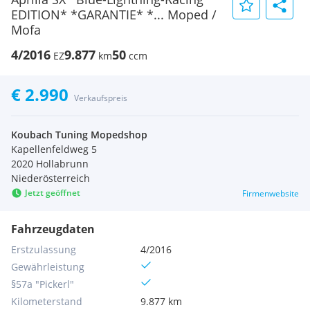
EDITION* *GARANTIE* *... Moped /
Mofa
4/2016
9.877
50
EZ
km
ccm
€ 2.990
Verkaufspreis
Koubach Tuning Mopedshop
Kapellenfeldweg 5
2020 Hollabrunn
Niederösterreich
Jetzt geöffnet
Firmenwebsite
Fahrzeugdaten
Erstzulassung
4/2016
Gewährleistung
§57a "Pickerl"
Kilometerstand
9.877 km