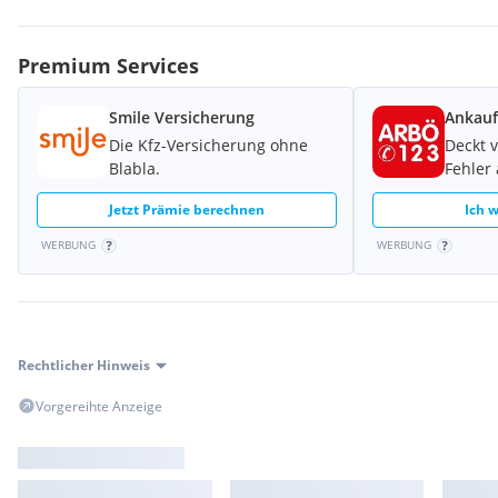
Weitere Motorräder und Roller auf unserer Webseite.
Premium Services
Angebot gültig vorbehaltlich Irrtümer und zwischenzeitlichen V
Nicht alle inserierten Fahrzeuge sind lagernd.
Smile Versicherung
Ankauf
Extras:
Die Kfz-Versicherung ohne
Deckt 
Fahrmodi
Blabla.
Fehler
Launchcontrol
Ride by Wire
Jetzt Prämie berechnen
Ich w
Schaltautomat
WERBUNG
WERBUNG
Wheelie Kontrolle
Rechtlicher Hinweis
Vorgereihte Anzeige