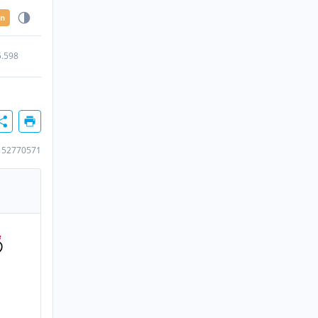
en
5.598
152770571
n