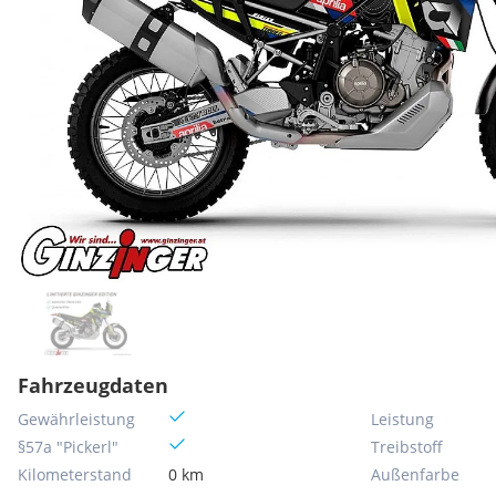
Fahrzeugdaten
Gewährleistung
Leistung
§57a "Pickerl"
Treibstoff
Kilometerstand
0 km
Außenfarbe