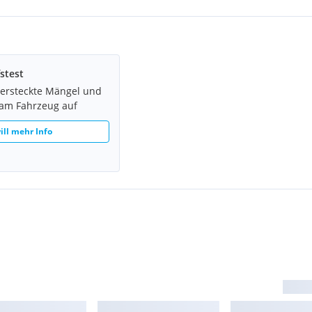
erkaufes.
stest
versteckte Mängel und
 am Fahrzeug auf
ill mehr Info