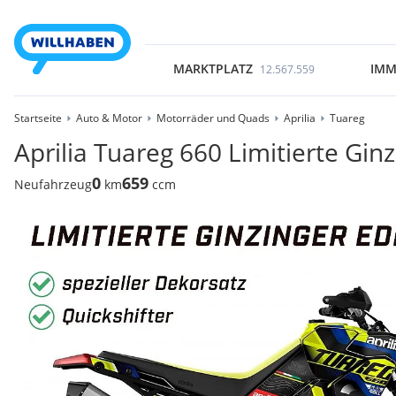
MARKTPLATZ
IMM
12.567.559
Startseite
Auto & Motor
Motorräder und Quads
Aprilia
Tuareg
Aprilia Tuareg 660 Limitierte Gin
0
659
Neufahrzeug
km
ccm