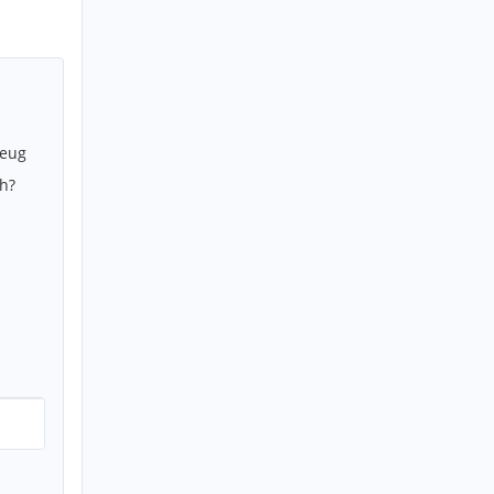
zeug
h?