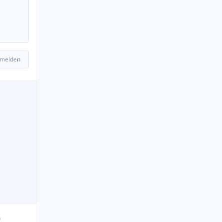
 melden
n