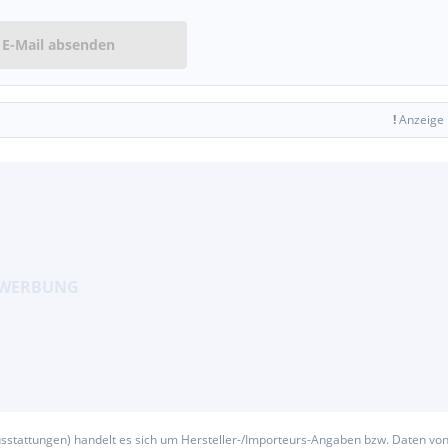
E-Mail absenden
!
Anzeige
usstattungen) handelt es sich um Hersteller-/Importeurs-Angaben bzw. Daten vo