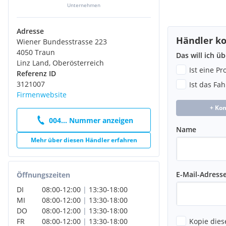
Unternehmen
Adresse
Händler ko
Wiener Bundesstrasse 223
4050 Traun
Das will ich ü
Linz Land, Oberösterreich
Ist eine P
Referenz ID
3121007
Ist das Fa
Firmenwebsite
+ Ko
004... Nummer anzeigen
Name
Mehr über diesen Händler erfahren
E-Mail-Adress
Öffnungszeiten
DI
08:00
-
12:00
|
13:30
-
18:00
MI
08:00
-
12:00
|
13:30
-
18:00
DO
08:00
-
12:00
|
13:30
-
18:00
Kopie dies
FR
08:00
-
12:00
|
13:30
-
18:00