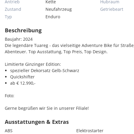
Antrieb
Kette
Hubraum
Zustand
Neufahrzeug
Getriebeart
Typ
Enduro
Beschreibung
Baujahr: 2024
Die legendäre Tuareg - das vielseitige Adventure Bike für Straße
Abenteuer. Top Ausstattung, Top Preis, Top Design.
Limitierte Ginzinger Edition:
spezieller Dekorsatz Gelb-Schwarz
Quickshifter
ab € 12.990,-
Foto:
Gerne begrüßen wir Sie in unserer Filiale!
Viele günstige Finanzierungsvarianten vorhanden.
Ausstattungen & Extras
ABS
Elektrostarter
Eintausch oder Ankauf Ihres Bikes ist möglich.