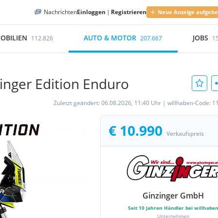
Nachrichten
Einloggen
|
Registrieren
Neue Anzeige aufgeb
OBILIEN
AUTO & MOTOR
JOBS
112.826
207.667
1
zinger Edition Enduro
Zuletzt geändert:
06.08.2026, 11:40 Uhr
|
willhaben-Code:
1
€ 10.990
Verkaufspreis
Ginzinger GmbH
Seit
10
Jahren Händler bei willhabe
Unternehmen