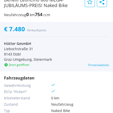
JUBILÄUMS-PREIS! Naked Bike
0
754
Neufahrzeug
km
ccm
€ 7.480
Verkaufspreis
Hütter GesmbH
Liebochstraße 31
8143 Dobl
Graz-Umgebung, Steiermark
Jetzt geöffnet
Firmenwebsite
Fahrzeugdaten
Gewährleistung
§57a "Pickerl"
Kilometerstand
0 km
Zustand
Neufahrzeug
Typ
Naked Bike