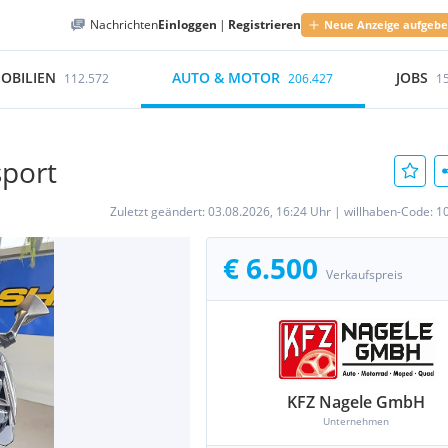
Nachrichten
Einloggen
|
Registrieren
Neue Anzeige aufgeb
OBILIEN
AUTO & MOTOR
JOBS
112.572
206.427
1
sport
Zuletzt geändert:
03.08.2026, 16:24 Uhr
|
willhaben-Code:
1
€ 6.500
Verkaufspreis
KFZ Nagele GmbH
Unternehmen