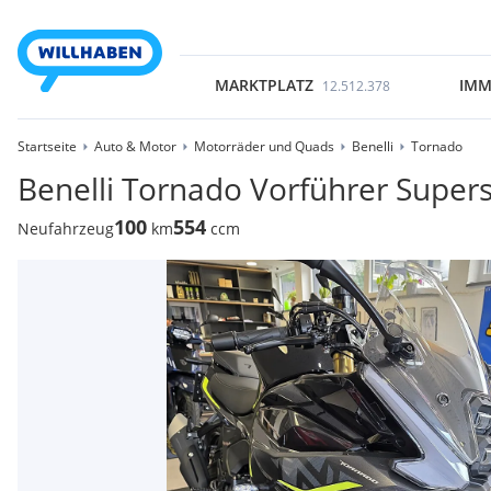
MARKTPLATZ
IMM
12.512.378
Startseite
Auto & Motor
Motorräder und Quads
Benelli
Tornado
Benelli Tornado Vorführer Super
100
554
Neufahrzeug
km
ccm