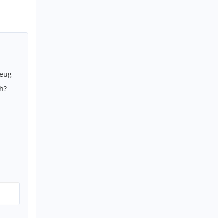
zeug
h?