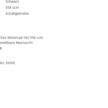
Schwarz
554 ccm
Schaltgetriebe
liches Motorrad mit 554 ccm
instellbare Marzocchi-
g.
der, DOHC.