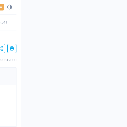
en
5.541
090312000