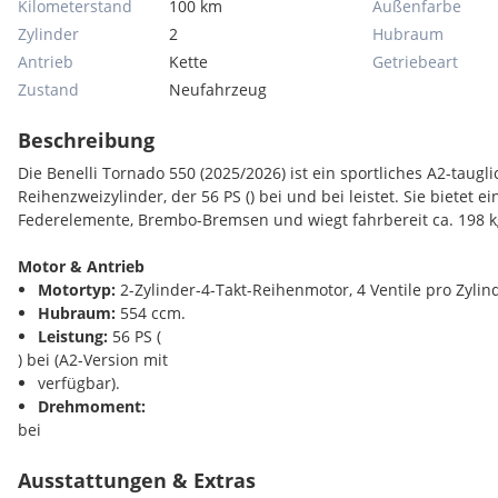
Kilometerstand
100 km
Außenfarbe
Zylinder
2
Hubraum
Antrieb
Kette
Getriebeart
Zustand
Neufahrzeug
Beschreibung
Die Benelli Tornado 550 (2025/2026) ist ein sportliches A2-taug
Reihenzweizylinder, der 56 PS () bei und bei leistet. Sie bietet e
Federelemente, Brembo-Bremsen und wiegt fahrbereit ca. 198 k
Motor & Antrieb
Motortyp:
2-Zylinder-4-Takt-Reihenmotor, 4 Ventile pro Zylin
Hubraum:
554 ccm.
Leistung:
56 PS (
) bei (A2-Version mit
verfügbar).
Drehmoment:
bei
.
Bohrung x Hub:
70,5 x 71 mm.
Ausstattungen & Extras