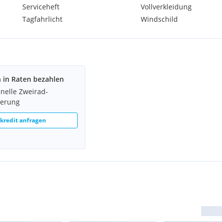
Serviceheft
Vollverkleidung
Tagfahrlicht
Windschild
angen.
h in Raten bezahlen
hnelle Zweirad-
ierung
redit anfragen