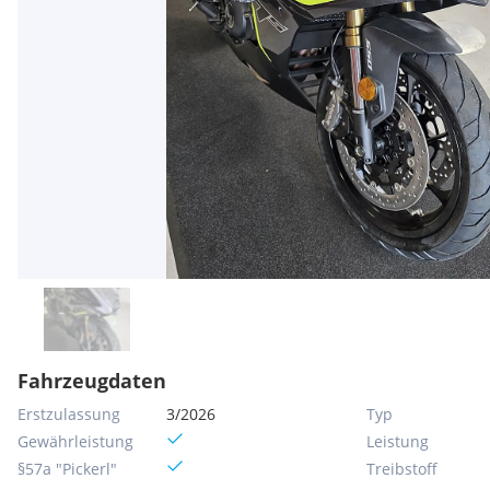
Fahrzeugdaten
Erstzulassung
3/2026
Typ
Gewährleistung
Leistung
§57a "Pickerl"
Treibstoff