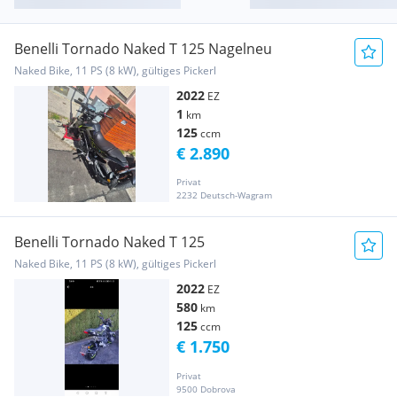
Benelli Tornado Naked T 125 Nagelneu
Naked Bike, 11 PS (8 kW), gültiges Pickerl
2022
EZ
1
km
125
ccm
€ 2.890
Privat
2232 Deutsch-Wagram
Benelli Tornado Naked T 125
Naked Bike, 11 PS (8 kW), gültiges Pickerl
2022
EZ
580
km
125
ccm
€ 1.750
Privat
9500 Dobrova