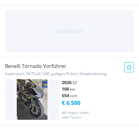
Benelli Tornado Vorführer
Supersport, 56 PS (41 kW), gültiges Pickerl, Gewährleistung
2026
EZ
100
km
554
ccm
€ 6.500
KFZ Nagele GmbH
6464 Tarrenz