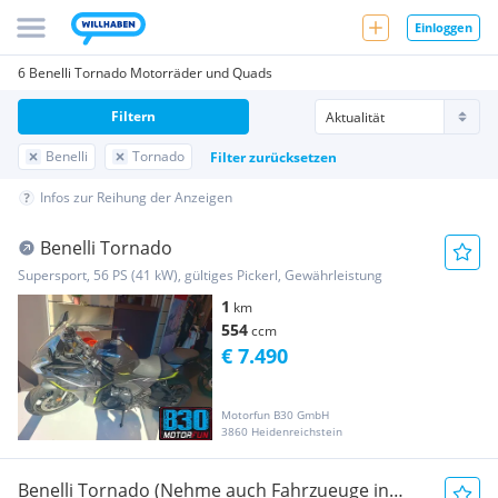
Einloggen
6 Benelli Tornado Motorräder und Quads
Filtern
Benelli
Tornado
Filter zurücksetzen
Infos zur Reihung der Anzeigen
Benelli Tornado
Supersport, 56 PS (41 kW), gültiges Pickerl, Gewährleistung
1
km
554
ccm
€ 7.490
Motorfun B30 GmbH
3860 Heidenreichstein
Benelli Tornado (Nehme auch Fahrzueuge in