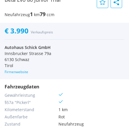
1
79
Neufahrzeug
km
ccm
€ 3.990
Verkaufspreis
Autohaus Schick GmbH
Innsbrucker Strasse 79a
6130 Schwaz
Tirol
Firmenwebsite
Fahrzeugdaten
Gewährleistung
§57a "Pickerl"
Kilometerstand
1 km
Außenfarbe
Rot
Zustand
Neufahrzeug