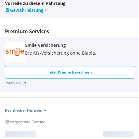
Vorteile zu diesem Fahrzeug
Gewährleistung
Eintausch aller Fahrzeugmarken zu fairen Preisen
flexible Finanzierung über eine unsererPartnerbanken
Premium Services
Versicherung und Anmeldemöglichkeit direkt imHaus
Smile Versicherung
Ausgezeichnete Fachwerkstatt
Die Kfz-Versicherung ohne Blabla.
Jetzt Prämie berechnen
Irrtümer, Änderungen, Eingabefehler undZwischenverkauf
WERBUNG
vorbehalten!
Rechtlicher Hinweis
Vorgereihte Anzeige