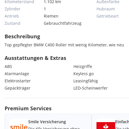
Kilometerstand
1.102 km
Außenfarbe
Zylinder
1
Hubraum
Antrieb
Riemen
Getriebeart
Zustand
Gebrauchtfahrzeug
Beschreibung
Top gepflegter BMW C400 Roller mit wenig Kilometer, wie neu
Ausstattungen & Extras
ABS
Heizgriffe
Alarmanlage
Keyless go
Elektrostarter
Leasingfähig
Gepäckträger
LED-Scheinwerfer
Premium Services
Smile Versicherung
Einfac
Die Kfz-Versicherung ohne
Die sc