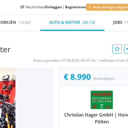
Nachrichten
Einloggen
|
Registrieren
Neue Anzeige aufgeb
OBILIEN
AUTO & MOTOR
JOBS
112.607
206.730
1
ter
Zuletzt geändert:
07.08.2026, 06:35 Uhr
|
willhaben-Code:
€ 8.990
Verkaufspreis
Christian Hager GmbH | Hond
Pölten