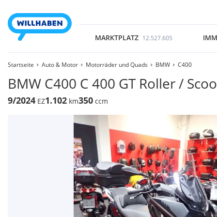
MARKTPLATZ
IMM
12.527.605
Startseite
Auto & Motor
Motorräder und Quads
BMW
C400
BMW C400 C 400 GT Roller / Scoo
9/2024
1.102
350
EZ
km
ccm