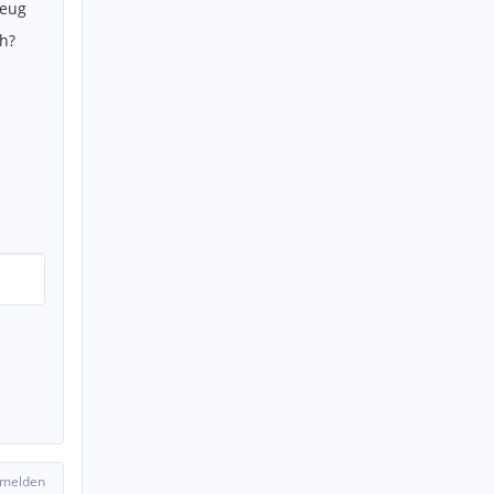
zeug
h?
 melden