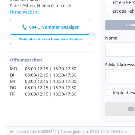
Ist eine P
Sankt Pölten, Niederösterreich
Ist das Fa
Firmenwebsite
+ Ko
004... Nummer anzeigen
Name
Mehr über diesen Händler erfahren
Öffnungszeiten
E-Mail-Adress
MO
08:00
-
12:15
|
13:30
-
17:30
DI
08:00
-
12:15
|
13:30
-
17:30
MI
08:00
-
12:15
|
13:30
-
17:30
DO
08:00
-
12:15
|
13:30
-
17:30
Kopie dies
FR
08:00
-
12:15
|
13:30
-
17:30
willhaben-Code:
845283442
|
Zuletzt geändert:
07.08.2026, 06:35
Uhr