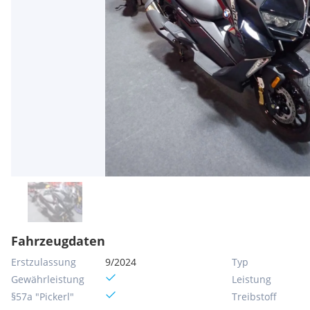
Fahrzeugdaten
Erstzulassung
9/2024
Typ
Gewährleistung
Leistung
§57a "Pickerl"
Treibstoff