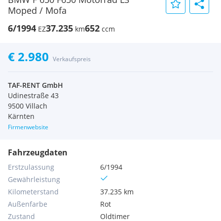
Moped / Mofa
6/1994
37.235
652
EZ
km
ccm
€ 2.980
Verkaufspreis
TAF-RENT GmbH
Udinestraße 43
9500 Villach
Kärnten
Firmenwebsite
Fahrzeugdaten
Erstzulassung
6/1994
Gewährleistung
Kilometerstand
37.235 km
Außenfarbe
Rot
Zustand
Oldtimer