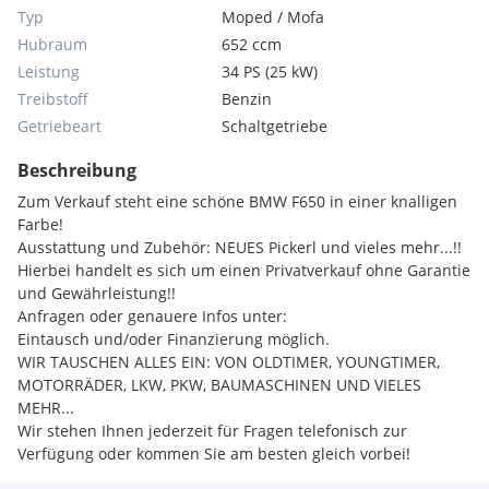
Typ
Moped / Mofa
Hubraum
652 ccm
Leistung
34 PS (25 kW)
Treibstoff
Benzin
Getriebeart
Schaltgetriebe
Beschreibung
Zum Verkauf steht eine schöne BMW F650 in einer knalligen
Farbe!
Ausstattung und Zubehör: NEUES Pickerl und vieles mehr...!!
Hierbei handelt es sich um einen Privatverkauf ohne Garantie
und Gewährleistung!!
Anfragen oder genauere Infos unter:
Eintausch und/oder Finanzierung möglich.
WIR TAUSCHEN ALLES EIN: VON OLDTIMER, YOUNGTIMER,
MOTORRÄDER, LKW, PKW, BAUMASCHINEN UND VIELES
MEHR...
Wir stehen Ihnen jederzeit für Fragen telefonisch zur
Verfügung oder kommen Sie am besten gleich vorbei!
TAF-RENT GmbH Businesspark Udinestr. 43, 9500 Villach