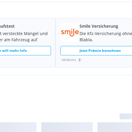
ufstest
Smile Versicherung
t versteckte Mängel und
Die Kfz-Versicherung ohn
er am Fahrzeug auf
Blabla.
h will mehr Info
Jetzt Prämie berechnen
WERBUNG