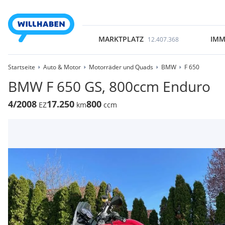
MARKTPLATZ
IMM
12.407.368
Startseite
Auto & Motor
Motorräder und Quads
BMW
F 650
BMW F 650 GS, 800ccm Enduro
4/2008
17.250
800
EZ
km
ccm