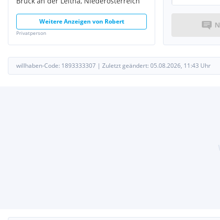
Bruck an der Leitha, Niederösterreich
Weitere Anzeigen von
Robert
N
Privatperson
willhaben-Code:
1893333307
|
Zuletzt geändert:
05.08.2026, 11:43
Uhr