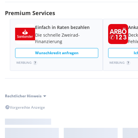
Premium Services
Einfach in Raten bezahlen
Anka
Die schnelle Zweirad-
Deck
Finanzierung
Fehl
Wunschkredit anfragen
Ic
WERBUNG
WERBUNG
Rechtlicher Hinweis
Vorgereihte Anzeige