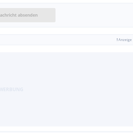
achricht absenden
!
Anzeige