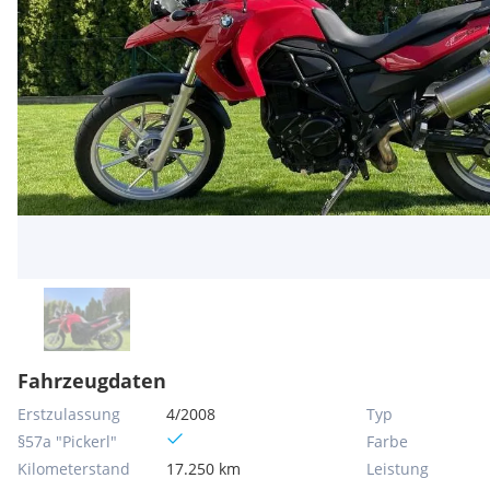
Fahrzeugdaten
Erstzulassung
4/2008
Typ
§57a "Pickerl"
Farbe
Kilometerstand
17.250 km
Leistung