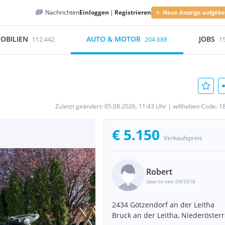
Nachrichten
Einloggen
|
Registrieren
Neue Anzeige aufgeb
OBILIEN
AUTO & MOTOR
JOBS
112.442
204.688
1
Zuletzt geändert:
05.08.2026, 11:43 Uhr
|
willhaben-Code:
1
€ 5.150
Verkaufspreis
Robert
User:in seit 09/2016
2434 Götzendorf an der Leitha
Bruck an der Leitha, Niederösterr