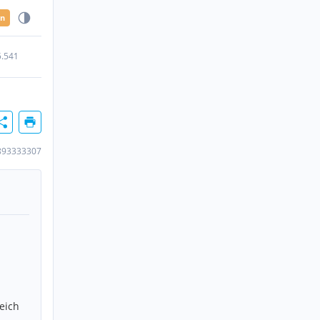
en
5.541
893333307
eich