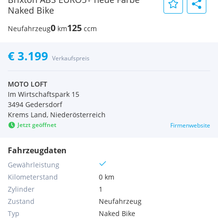
Naked Bike
0
125
Neufahrzeug
km
ccm
€ 3.199
Verkaufspreis
MOTO LOFT
Im Wirtschaftspark 15
3494 Gedersdorf
Krems Land, Niederösterreich
Jetzt geöffnet
Firmenwebsite
Fahrzeugdaten
Gewährleistung
Kilometerstand
0 km
Zylinder
1
Zustand
Neufahrzeug
Typ
Naked Bike