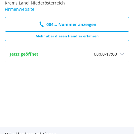
LED-Tagfahrlicht, LED-Blinkleuchten, Digitales
Krems Land, Niederösterreich
Kombiinstrument, Einstellbare Stoßdämpfer
Firmenwebsite
004... Nummer anzeigen
Mehr über diesen Händler erfahren
Jetzt geöffnet
08:00
-
17:00