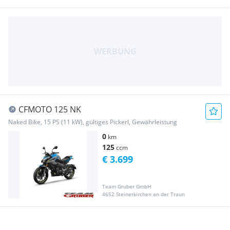
CFMOTO 125 NK
Naked Bike, 15 PS (11 kW), gültiges Pickerl, Gewährleistung
0
km
125
ccm
€ 3.699
Team Gruber GmbH
4652 Steinerkirchen an der Traun