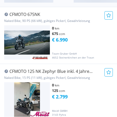
CFMOTO 675NK
Naked Bike, 90 PS (66 kW), gültiges Pickerl, Gewährleistung
0
km
675
ccm
€ 6.990
Team Gruber GmbH
4652 Steinerkirchen an der Traun
CFMOTO 125 NK Zephyr Blue inkl. 4 Jahre
Garan...
Naked Bike, 15 PS (11 kW), gültiges Pickerl, Gewährleistung
0
km
125
ccm
€ 2.799
Meidl GMBH
3143 Pyhra