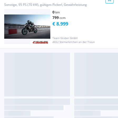
Sonstige, 95 PS (70 kW), gültiges Pickerl, Gewährleistung
0
km
799
ccm
€ 8.999
Team Gruber GmbH
4652 Steinerkirchen an der Traun