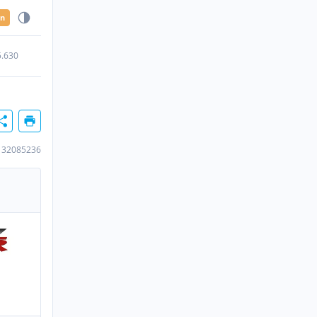
en
5.630
132085236
n