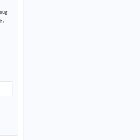
zeug
h?