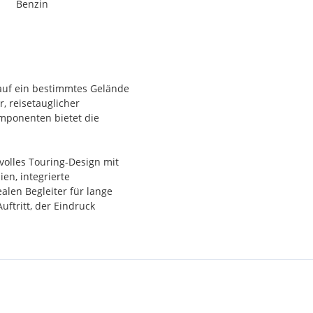
Benzin
 auf ein bestimmtes Gelände
, reisetauglicher
mponenten bietet die
volles Touring-Design mit
ien, integrierte
len Begleiter für lange
uftritt, der Eindruck
e CFMOTO 800MT Explore
ber hinaus. Mit 4 Fahrmodi,
tionskontrolle und Apple
izung und ein 19,2-Liter-