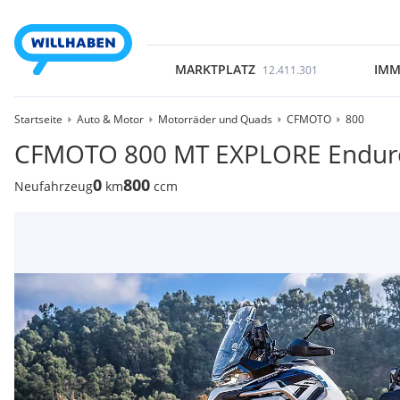
MARKTPLATZ
IMM
12.411.301
Startseite
Auto & Motor
Motorräder und Quads
CFMOTO
800
CFMOTO 800 MT EXPLORE Endur
0
800
Neufahrzeug
km
ccm