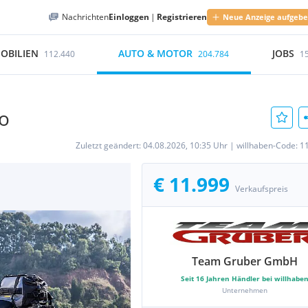
Nachrichten
Einloggen
|
Registrieren
Neue Anzeige aufgeb
OBILIEN
AUTO & MOTOR
JOBS
112.440
204.784
1
o
Zuletzt geändert:
04.08.2026, 10:35 Uhr
|
willhaben-Code:
1
€ 11.999
Verkaufspreis
Team Gruber GmbH
Seit
16
Jahren Händler bei willhabe
Unternehmen