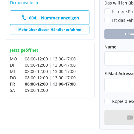
Firmenwebsite
Das will ich ü
Ist eine P
004... Nummer anzeigen
Ist das Fa
Mehr über diesen Händler erfahren
+ Ko
Name
Jetzt geöffnet
MO
08:00
-
12:00
|
13:00
-
17:00
DI
08:00
-
12:00
|
13:00
-
17:00
MI
08:00
-
12:00
|
13:00
-
17:00
E-Mail-Adress
DO
08:00
-
12:00
|
13:00
-
17:00
FR
08:00
-
12:00
|
13:00
-
17:00
SA
09:00
-
12:00
Kopie dies