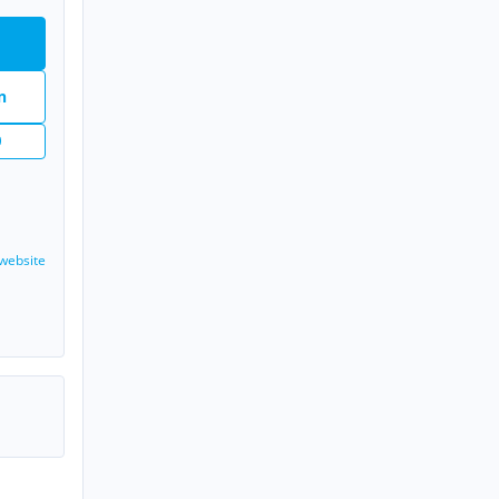
n
n
website