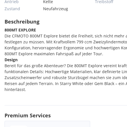
Antrieb
Kette
Treibstoff
Zustand
Neufahrzeug
Beschreibung
800MT EXPLORE
Die CFMOTO 800MT Explore bietet die Freiheit, sich nicht mehr
festlegen zu müssen. Mit Kraftvollem 799 ccm Zweizylindermotor
Konfiguration, hervorragender Ergonomie und hochwertigen Ko
800MT Explore maximalen Fahrspaß auf jeder Tour.
Design
Bereit für das große Abenteuer? Die 800MT Explore vereint kraft
funktionalen Details: Hochwertige Materialien, klar definierte Lin
Zusatzscheinwerfer und robuste Sturzbügel machen sie zum idea
Reisen auf jedem Terrain. In Starry White oder Gem Black – ein A
hinterlässt.
Technik
Ausgestattet mit einem 799 cm³ Zweizylinder-Motor, bringt di
starke 91 PS und 75 Nm Drehmoment auf die Straße – oder darü
Premium Services
KYB-Fahrwerk, bi-direktionalem Quick-Shifter, Kurven-ABS, Trak
CarPlay am 8“-TFT-MMI-Display bist du für alles gerüstet. Griffhe