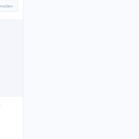
 melden
n