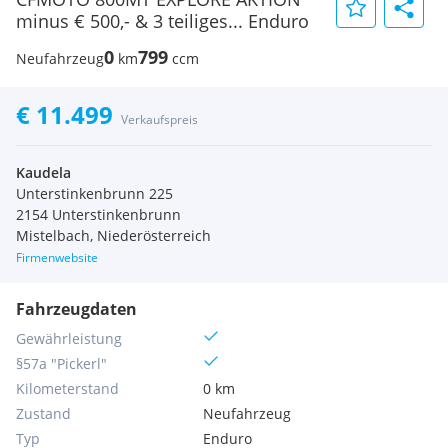
minus € 500,- & 3 teiliges... Enduro
0
799
Neufahrzeug
km
ccm
€ 11.499
Verkaufspreis
Kaudela
Unterstinkenbrunn 225
2154 Unterstinkenbrunn
Mistelbach, Niederösterreich
Firmenwebsite
Fahrzeugdaten
Gewährleistung
§57a "Pickerl"
Kilometerstand
0 km
Zustand
Neufahrzeug
Typ
Enduro