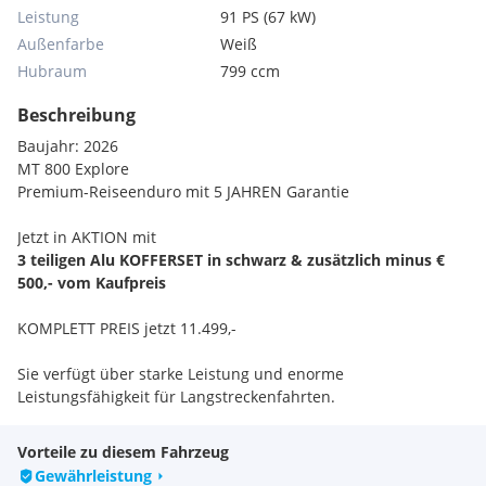
Leistung
91 PS (67 kW)
Außenfarbe
Weiß
Hubraum
799 ccm
Beschreibung
Baujahr: 2026
MT 800 Explore
Premium-Reiseenduro mit 5 JAHREN Garantie
Jetzt in AKTION mit
3 teiligen Alu KOFFERSET in schwarz & zusätzlich minus €
500,- vom Kaufpreis
KOMPLETT PREIS jetzt 11.499,-
Sie verfügt über starke Leistung und enorme
Leistungsfähigkeit für Langstreckenfahrten.
Das aktualisierte Traktionskontrollsystem erhöhte die
Sicherheit und verbesserte Hardware wie das 8-Zoll-MMI-
Vorteile zu diesem Fahrzeug
Display, das RDS-Heckradar sowie die Michelin-Reifen
Gewährleistung