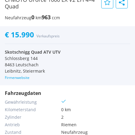
Quad
0
963
Neufahrzeug
km
ccm
€ 15.990
Verkaufspreis
Skotschnigg Quad ATV UTV
Schlossberg 144
8463 Leutschach
Leibnitz, Steiermark
Firmenwebsite
Fahrzeugdaten
Gewährleistung
Kilometerstand
0 km
Zylinder
2
Antrieb
Riemen
Zustand
Neufahrzeug