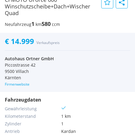
Winschutzscheibe+Dach+Wischer
Quad
1
580
Neufahrzeug
km
ccm
€ 14.999
Verkaufspreis
Autohaus Ortner GmbH
Piccostrasse 42
9500 Villach
Kärnten
Firmenwebsite
Fahrzeugdaten
Gewährleistung
Kilometerstand
1 km
Zylinder
1
Antrieb
Kardan