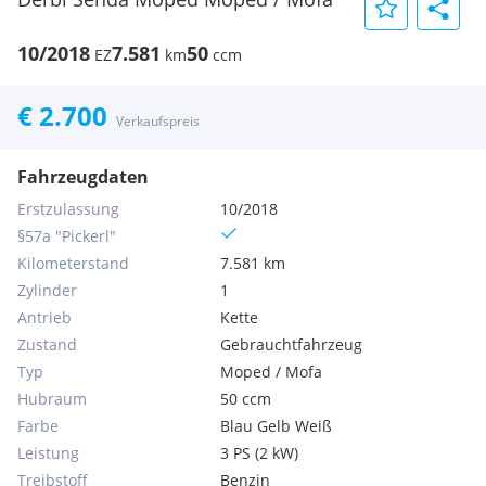
10/2018
7.581
50
EZ
km
ccm
€ 2.700
Verkaufspreis
Fahrzeugdaten
Erstzulassung
10/2018
§57a "Pickerl"
Kilometerstand
7.581 km
Zylinder
1
Antrieb
Kette
Zustand
Gebrauchtfahrzeug
Typ
Moped / Mofa
Hubraum
50 ccm
Farbe
Blau Gelb Weiß
Leistung
3 PS (2 kW)
Treibstoff
Benzin