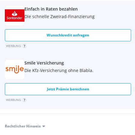
Einfach in Raten bezahlen
Ausstattung
Die schnelle Zweirad-Finanzierung
• Sportliche Supermoto-Optik in Blau/Gelb
• Straßentaugliche Reifen, gute Bremsen
• Beleuchtung, Blinker & Spiegel voll funktionsfähig
Wunschkredit anfragen
Zustand
WERBUNG
• Fahrbereit, zuverlässig, gepflegt
• Keine bekannten Mängel
Smile Versicherung
Die Kfz-Versicherung ohne Blabla.
Jetzt Prämie berechnen
WERBUNG
Rechtlicher Hinweis