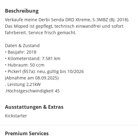
Beschreibung
Verkaufe meine Derbi Senda DRD Xtreme, S-3MBZ (Bj. 2018).
Das Moped ist gepflegt, technisch einwandfrei und sofort
fahrbereit. Service frisch gemacht.
Daten & Zustand
• Baujahr: 2018
• Kilometerstand: 7.581 km
• Hubraum: 50 ccm
• Pickerl (§57a): neu, gültig bis 10/2026
(Abnahme am 08.09.2025)
. Leistung 2,21kW
.Höchstgeschwindigkeit 45
Frisch erledigt (2025)
Ausstattungen & Extras
• Großer Service gemacht
Kickstarter
• Bremsflüssigkeit neu
• Blinkerabdeckung neu
• Vergaser Dichtsatz
Premium Services
• Batterie neu